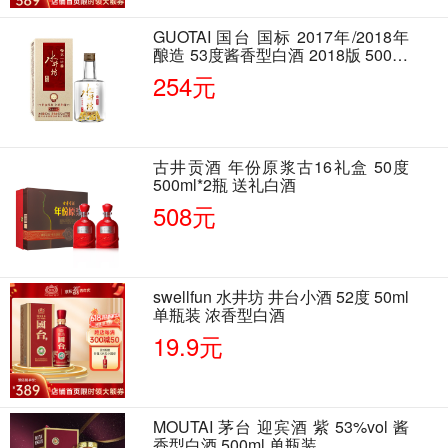
GUOTAI 国台 国标 2017年/2018年
酿造 53度酱香型白酒 2018版 500ml
单瓶装
254元
古井贡酒 年份原浆古16礼盒 50度
500ml*2瓶 送礼白酒
508元
swellfun 水井坊 井台小酒 52度 50ml
单瓶装 浓香型白酒
19.9元
MOUTAI 茅台 迎宾酒 紫 53%vol 酱
香型白酒 500ml 单瓶装