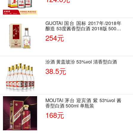
GUOTAI 国台 国标 2017年/2018年
酿造 53度酱香型白酒 2018版 500ml
单瓶装
254元
汾酒 黄盖玻汾 53%vol 清香型白酒
38.5元
MOUTAI 茅台 迎宾酒 紫 53%vol 酱
香型白酒 500ml 单瓶装
168元