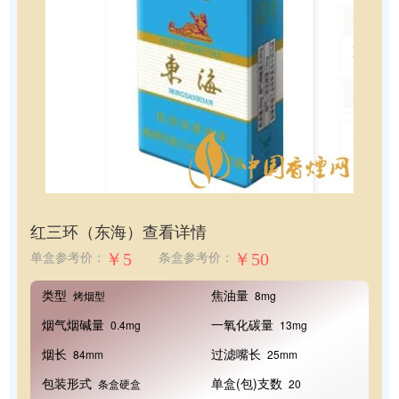
红三环（东海）
查看详情
￥5
￥50
单盒参考价：
条盒参考价：
类型
焦油量
烤烟型
8mg
烟气烟碱量
一氧化碳量
0.4mg
13mg
烟长
过滤嘴长
84mm
25mm
包装形式
单盒(包)支数
条盒硬盒
20