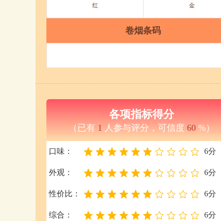
红
金
卷烟条码
各项指标得分
（已有
1
人参与评分，可信度
60
%）
口味：
6分
外观：
6分
性价比：
6分
综合：
6分