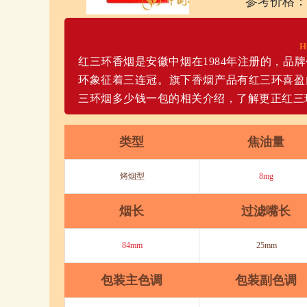
参考价格：
H
红三环香烟是安徽中烟在1984年注册的，品
环象征着三连冠。旗下香烟产品有红三环喜盈
三环烟多少钱一包的相关介绍，了解更正红三
类型
焦油量
烤烟型
8mg
烟长
过滤嘴长
84mm
25mm
包装主色调
包装副色调