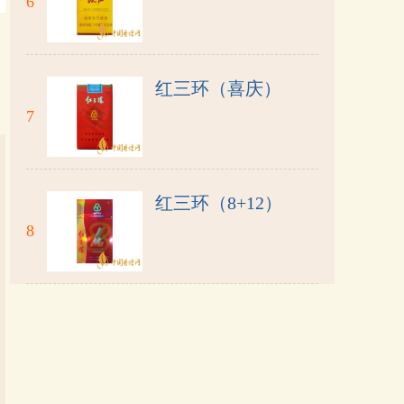
6
红三环（喜庆）
7
红三环（8+12）
8