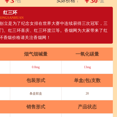
￥3
￥30
/包
实际价格：
/盒
红三环
ONGSANHUAN
牌创立是为了纪念女排在世界大赛中连续获得三次冠军，三
门、红三环喜庆、红三环渡江等。香烟网为大家带来了红
环香烟价格请关注香烟网！
烟气烟碱量
一氧化碳量
0.8mg
13mg
包装形式
单盒(包)支数
条盒软盒
20
销售形式
产品状态