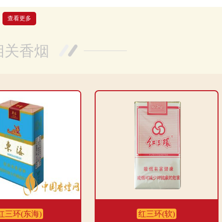
查看更多
是很不错的。底气十足的红三环，把我勾引得不行！真是物有所值！赞
相关香烟
红三环(东海)
红三环(软)