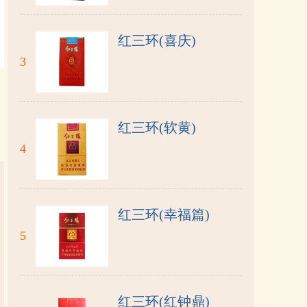
红三环(喜庆)
3
红三环(软黄)
4
红三环(幸福篇)
5
红三环(红钟鼎)