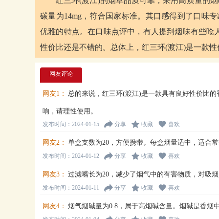
红三环(渡江)的烟草品质可靠，采用高质量的烟叶
碳量为14mg，符合国家标准。其口感得到了口味专
优雅的特点。在口味点评中，有人提到烟味有些呛
性价比还是不错的。总体上，红三环(渡江)是一款
网友评论
网友1：
总的来说，红三环(渡江)是一款具有良好性价比
响，请理性使用。
发布时间：2024-01-15
分享
收藏
喜欢
网友2：
单盒支数为20，方便携带。每盒烟量适中，适合
发布时间：2024-01-12
分享
收藏
喜欢
网友3：
过滤嘴长为20，减少了烟气中的有害物质，对吸
发布时间：2024-01-11
分享
收藏
喜欢
网友4：
烟气烟碱量为0.8，属于高烟碱含量。烟碱是香