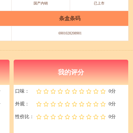
国产内销
已上市
条盒条码
6901028208901
我的评分
分
口味：
0分
分
外观：
0分
性价比：
0分