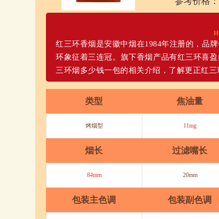
参考价格：
H
红三环香烟是安徽中烟在1984年注册的，品
环象征着三连冠。旗下香烟产品有红三环喜盈
三环烟多少钱一包的相关介绍，了解更正红三
类型
焦油量
烤烟型
11mg
烟长
过滤嘴长
84mm
20mm
包装主色调
包装副色调