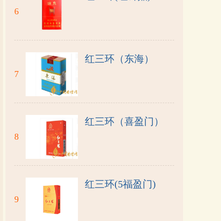
6
红三环（东海）
7
红三环（喜盈门）
8
红三环(5福盈门)
9