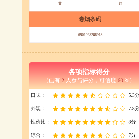
黄
红
卷烟条码
6901028208918
各项指标得分
（已有
2
人参与评分，可信度
60
%）
口味：
5.3
外观：
7.8
性价比：
8分
综合：
7分