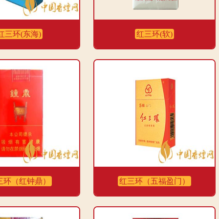
红三环(东海)
红三环(软)
三环（红钟鼎）
红三环（五福盈门）