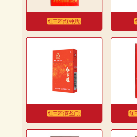
红三环(红钟鼎)
红三环(喜盈门)
红