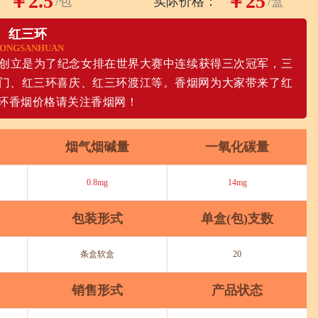
￥2.5
￥25
/包
实际价格：
/盒
红三环
ONGSANHUAN
牌创立是为了纪念女排在世界大赛中连续获得三次冠军，三
门、红三环喜庆、红三环渡江等。香烟网为大家带来了红
环香烟价格请关注香烟网！
烟气烟碱量
一氧化碳量
0.8mg
14mg
包装形式
单盒(包)支数
条盒软盒
20
销售形式
产品状态