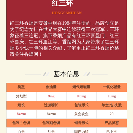
红三环
HONGSANHUAN
红三环香烟是安徽中烟在1984年注册的，品牌创立是
为了纪念女排在世界大赛中连续获得三次冠军，三环
象征着三连冠。旗下香烟产品有红三环喜盈门、红三
环喜庆、红三环渡江等。香烟网为大家带来了红三环
烟多少钱一包的相关介绍，了解更正红三环香烟价格
请关注香烟网！
基本信息
类型
焦油量
烟气烟碱量
一氧化碳量
烤烟型
9mg
0.6mg
13mg
烟长
过滤嘴长
包装形式
单盒(包)支数
84mm
84mm
条盒软盒
20
包装主色调
包装副色调
销售形式
产品状态
白色
红色
国产内销
已上市