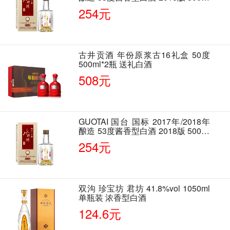
单瓶装
254元
古井贡酒 年份原浆古16礼盒 50度
500ml*2瓶 送礼白酒
508元
GUOTAI 国台 国标 2017年/2018年
酿造 53度酱香型白酒 2018版 500ml
单瓶装
254元
双沟 珍宝坊 君坊 41.8%vol 1050ml
单瓶装 浓香型白酒
124.6元