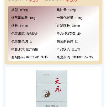
￥26
￥260
类型
焦油量
烤烟型
10mg
烟气烟碱量
一氧化碳量
1mg
10mg
烟长
过滤嘴长
84mm
25mm
包装形式
单盒(包)支数
条盒硬盒
20
包装主色调
包装副色调
白
红
销售形式
产品状态
国产内销
已上市
卷烟条码
条盒条码
6901028159715
6901028159722