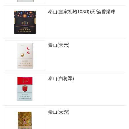
泰山(皇家礼炮103响)天/酒香爆珠
泰山(天元)
泰山(白将军)
泰山(天秀)