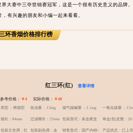
世界大赛中三夺世锦赛冠军，这是一个很有历史意义的品牌。
片，有兴趣的朋友和小编一起来看看。
红三环香烟价格排行榜
红三环(红)
查看详情
参考价格：
￥4
实际价格：
￥40
类型 ：烤烟型
焦油量 ：13mg
烟气烟碱量 ：1.1mg
一氧化碳量 ：15m
烟长：84mm
过滤嘴长：25mm
包装形式：条盒硬盒
单盒(包)支数：20
包装主色调：红
包装副色调：金
销售形式：国产内销>
产品状态：已上