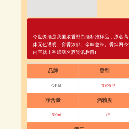
今世缘酒是我国浓香型白酒标准样品，原名高
体无色透明、窖香浓郁、余味悠长。香烟网今
内容就上香烟网名酒资讯栏目!
品牌
香型
今世缘
其它香型
净含量
酒精度
500ml
42°