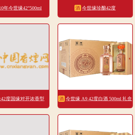
0年今世缘42°500ml
酒
今世缘珍酿42度
42度国缘对开浓香型
酒
今世缘 A9 42度白酒 500ml 礼盒
500ml单瓶
装