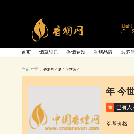
首页
烟草资讯
香烟专题
香烟品牌
名酒
>
>
>
当前位置：
香烟网
酒
今世缘
年 今世
已有
人
参考价格：