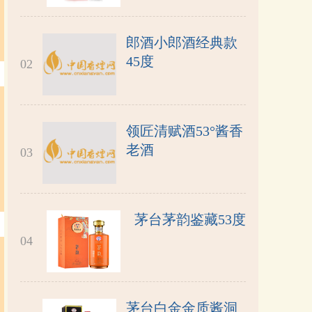
郎酒小郎酒经典款
45度
02
领匠清赋酒53°酱香
老酒
03
茅台茅韵鉴藏53度
04
茅台白金金质酱洞