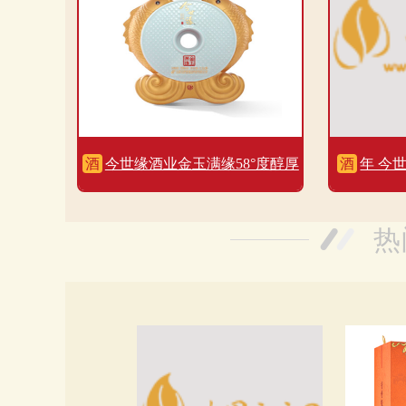
酒
今世缘酒业金玉满缘58°度醇厚
酒
年 今世
浓香型2500ml一坛装
热