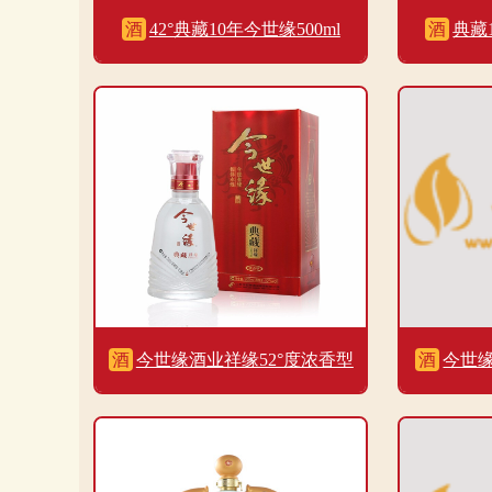
酒
42°典藏10年今世缘500ml
酒
典藏1
酒
今世缘酒业祥缘52°度浓香型
酒
今世缘
500ml单瓶装