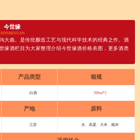
今世缘
JINSHIYUAN
沟大曲。是传统酿造工艺与现代科学技术的经典之作。酒
世缘酒栏目为大家整理介绍今世缘酒价格表图，更多酒类
产品类型
箱规
白酒
500ml*2
产地
原料
江苏
水、高粱、大米﹑糯米