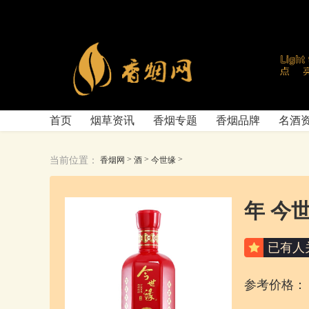
首页
烟草资讯
香烟专题
香烟品牌
名酒
>
>
>
当前位置：
香烟网
酒
今世缘
年 今世
已有
人
参考价格：