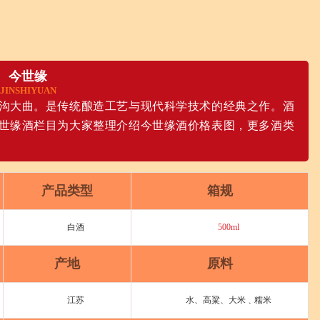
今世缘
JINSHIYUAN
沟大曲。是传统酿造工艺与现代科学技术的经典之作。酒
世缘酒栏目为大家整理介绍今世缘酒价格表图，更多酒类
产品类型
箱规
白酒
500ml
产地
原料
江苏
水、高粱、大米﹑糯米