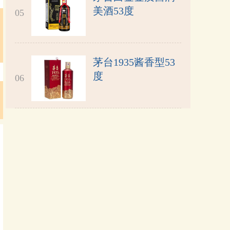
美酒53度
05
茅台1935酱香型53
度
06