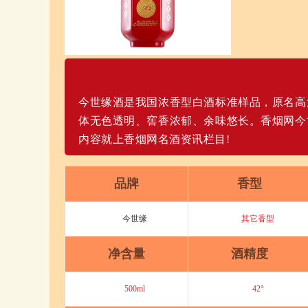
今世缘酒是我国浓香型白酒标准样品，原名高
体无色透明、窖香浓郁、余味悠长。香烟网今
内容就上香烟网名酒资讯栏目!
品牌
香型
今世缘
其它香型
净含量
酒精度
500ml
42°