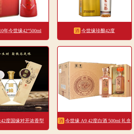
0年今世缘42°500ml
酒
今世缘珍酿42度
42度国缘对开浓香型
酒
今世缘 A9 42度白酒 500ml 礼盒