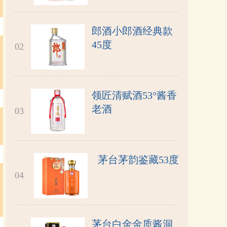
郎酒小郎酒经典款
45度
02
领匠清赋酒53°酱香
老酒
03
茅台茅韵鉴藏53度
04
茅台白金金质酱洞