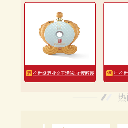
500ml单瓶装
酒
今世缘酒业金玉满缘58°度醇厚
酒
年 今世
浓香型2500ml一坛装
热