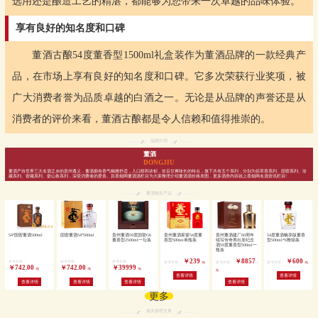
选用还是酿造工艺的精湛，都能够为您带来一次卓越的品味体验。
享有良好的知名度和口碑
董酒古酿54度董香型1500ml礼盒装作为董酒品牌的一款经典产
品，在市场上享有良好的知名度和口碑。它多次荣获行业奖项，被
广大消费者誉为品质卓越的白酒之一。无论是从品牌的声誉还是从
消费者的评价来看，董酒古酿都是令人信赖和值得推崇的。
品牌介绍
董酒
DONGJIU
董酒产自世界三大名酒之乡的贵州遵义，董酒拥有香气幽雅舒适，入口醇和浓郁，饮后甘爽味长的特点，旗下共有五个系列，分别为佰草香系列、国密系列、珍
藏系列、密藏系列、娄山春系列，深受消费者的爱喜。其香烟网董酒酒栏目为大家整理介绍董酒酒价格表图，更多酒类内容就上香烟网名酒资讯栏目!
董酒相关产品
54°国密董酒500ml
国密董酒54°500ml
贵州董酒59度国密G6
贵州董酒家宴54度董
贵州董酒建厂60周年
54度董酒畅享版董香
董香型2500ml一坛装
香型500ml单瓶装
续写传奇再出发纪念
型500ml*6整箱装
酒59度董香型500ml一
瓶装
￥239
￥8857
￥600
参考价格：
参考价格：
参考价格：
参考价格：
参考价格：
参考价格：
/瓶
/
/瓶
￥742.00
￥742.00
￥39999
/瓶
/瓶
/瓶
瓶
查看详情
查看详情
查看详情
查看详情
查看详情
查看详情
更多
相关推荐文章