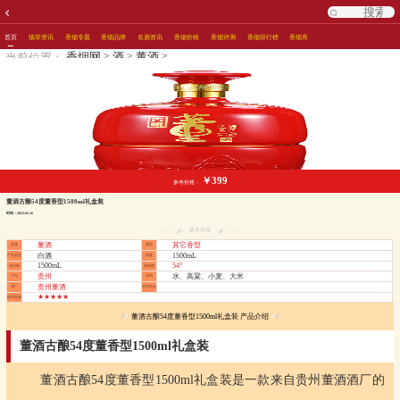
首页
烟草资讯
香烟专题
香烟品牌
名酒资讯
香烟价格
香烟评测
香烟排行榜
香烟库
>
>
>
香烟网
酒
董酒
当前位置：
￥399
参考价格：
董酒古酿54度董香型1500ml礼盒装
时间：2023-05-16
基本信息
董酒
其它香型
品牌
香型
白酒
1500mL
产品类型
箱规
1500mL
54°
净含量
酒精度
贵州
水、高粱、小麦、大米
产地
原料
贵州董酒
酒厂
使用场合
★★★★★
推荐星级
董酒古酿54度董香型1500ml礼盒装 产品介绍
董酒古酿54度董香型1500ml礼盒装
董酒古酿54度董香型1500ml礼盒装是一款来自贵州董酒酒厂的