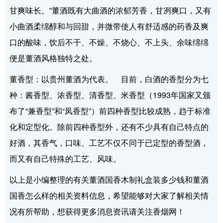
甘爽味长。”董酒既有大曲酒的浓郁芳香，甘冽爽口，又有
小曲酒柔绵醇和与回甜，并微带使人有舒适感的药香及爽
口的酸味，饮后不干、不燥、不烧心、不上头、余味绵绵
便是董酒风格独特之处。
董香型：以贵州董酒为代表。 目前，白酒的香型分为七
种：酱香型、浓香型、清香型、米香型（1993年国家又颁
布了“兼香型”和“凤香型”）前四种香型比较成熟，趋于标准
化和定型化。除前四种香型外，还有不少具有自己特点的
好酒，其香气，口味、工艺不仅不同于已定型的香型酒，
而又有自己特殊的工艺、风味。
以上是小编整理的有关董酒国香木制礼盒装多少钱和董酒
国香怎么样的相关资料信息，希望能够对大家了解相关情
况有所帮助，想获得更多消息资讯请关注香烟网！