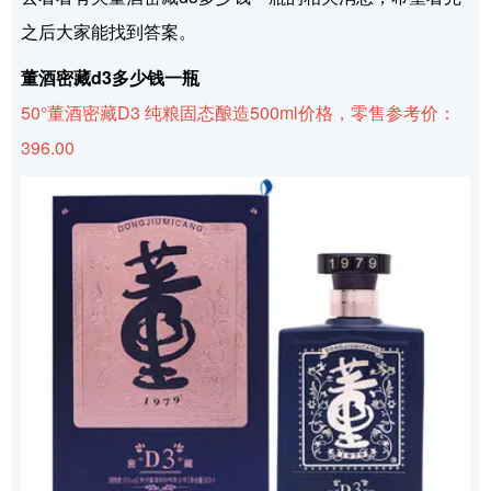
之后大家能找到答案。
董酒密藏d3多少钱一瓶
50°董酒密藏D3 纯粮固态酿造500ml价格，零售参考价：
396.00