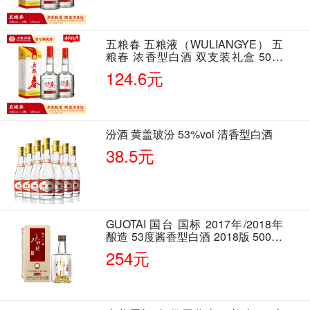
五粮春 五粮液（WULIANGYE） 五
粮春 浓香型白酒 双支装礼盒 50度
500ml*2瓶 含酒具
124.6元
汾酒 黄盖玻汾 53%vol 清香型白酒
38.5元
GUOTAI 国台 国标 2017年/2018年
酿造 53度酱香型白酒 2018版 500ml
单瓶装
254元