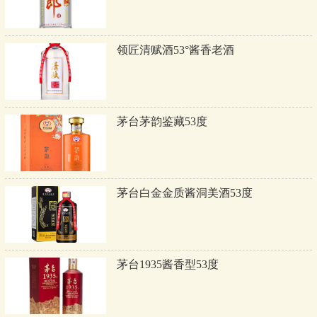
领匠清赋酒53°酱香老酒
茅台茅韵鉴藏53度
茅台白金金质酱洞美酒53度
茅台1935酱香型53度