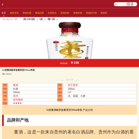
首页
烟草资讯
香烟专题
香烟品牌
名酒资讯
香烟价格
香烟评测
香烟排行榜
香烟库
>
>
>
香烟网
酒
董酒
当前位置：
￥100
参考价格：
54度董酒畅享版董香型500ml单瓶
时间：2023-05-16
基本信息
董酒
其它香型
品牌
香型
白酒
500mL
产品类型
箱规
500mL
54°
净含量
酒精度
贵州
水、高粱、小麦
产地
原料
贵州董酒
酒厂
使用场合
★★★★
推荐星级
54度董酒畅享版董香型500ml单瓶 产品介绍
品牌和产地
董酒，这是一款来自贵州的著名白酒品牌。贵州作为白酒的重