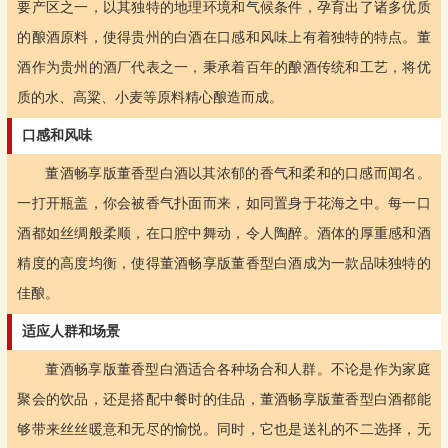
要产区之一，以其独特的地理环境和气候条件，孕育出了诸多优质
的酿酒原料，使得贵州的白酒在口感和风味上有着独特的特点。董
酒作为贵州的酒厂代表之一，秉承着百年的酿酒传统和工艺，将优
质的水、高粱、小麦等原料精心酿造而成。
口感和风味
董酒畅享版董香型白酒以其浓郁的香气和柔和的口感而闻名。
一打开瓶盖，你会被香气扑面而来，如同置身于花海之中。每一口
酒都如丝绸般柔顺，在口腔中舞动，令人陶醉。酒体的厚重感和酒
精度的高度均衡，使得董酒畅享版董香型白酒成为一款品味独特的
佳酿。
适应人群和场景
董酒畅享版董香型白酒适合各种场合和人群。不论是作为家庭
聚会的饮品，还是搭配中餐时的佳品，董酒畅享版董香型白酒都能
够带来丝丝暖意和无尽的愉悦。同时，它也是送礼的不二选择，无