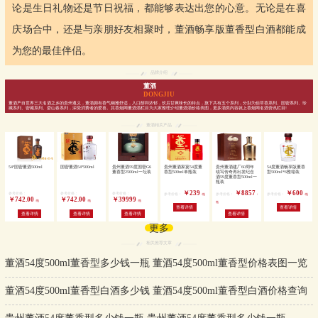
论是生日礼物还是节日祝福，都能够表达出您的心意。无论是在喜
庆场合中，还是与亲朋好友相聚时，董酒畅享版董香型白酒都能成
为您的最佳伴侣。
品牌介绍
董酒
DONGJIU
董酒产自世界三大名酒之乡的贵州遵义，董酒拥有香气幽雅舒适，入口醇和浓郁，饮后甘爽味长的特点，旗下共有五个系列，分别为佰草香系列、国密系列、珍
藏系列、密藏系列、娄山春系列，深受消费者的爱喜。其香烟网董酒酒栏目为大家整理介绍董酒酒价格表图，更多酒类内容就上香烟网名酒资讯栏目!
董酒相关产品
54°国密董酒500ml
国密董酒54°500ml
贵州董酒59度国密G6
贵州董酒家宴54度董
贵州董酒建厂60周年
54度董酒畅享版董香
董香型2500ml一坛装
香型500ml单瓶装
续写传奇再出发纪念
型500ml*6整箱装
酒59度董香型500ml一
瓶装
￥239
￥8857
￥600
参考价格：
参考价格：
参考价格：
参考价格：
参考价格：
参考价格：
/瓶
/
/瓶
￥742.00
￥742.00
￥39999
/瓶
/瓶
/瓶
瓶
查看详情
查看详情
查看详情
查看详情
查看详情
查看详情
更多
相关推荐文章
董酒54度500ml董香型多少钱一瓶 董酒54度500ml董香型价格表图一览
董酒54度500ml董香型白酒多少钱 董酒54度500ml董香型白酒价格查询