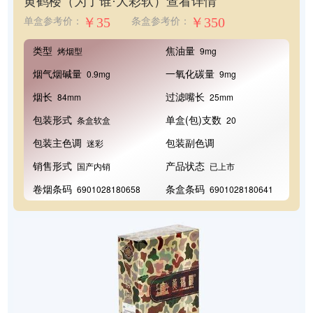
黄鹤楼（为了谁·大彩软）
查看详情
￥35
￥350
单盒参考价：
条盒参考价：
类型
焦油量
烤烟型
9mg
烟气烟碱量
一氧化碳量
0.9mg
9mg
烟长
过滤嘴长
84mm
25mm
包装形式
单盒(包)支数
条盒软盒
20
包装主色调
包装副色调
迷彩
销售形式
产品状态
国产内销
已上市
卷烟条码
条盒条码
6901028180658
6901028180641