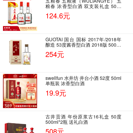
五粮春 五粮液（WULIANGYE） 五
粮春 浓香型白酒 双支装礼盒 50度
500ml*2瓶 含酒具
124.6元
GUOTAI 国台 国标 2017年/2018年
酿造 53度酱香型白酒 2018版 500ml
单瓶装
254元
swellfun 水井坊 井台小酒 52度 50ml
单瓶装 浓香型白酒
19.9元
古井贡酒 年份原浆古16礼盒 50度
500ml*2瓶 送礼白酒
508元