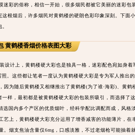
大漠迷彩的俗称，相信一开始，很多烟民都被它美丽的迷彩包
完这根烟后，许多烟民对黄鹤楼的硬朗色彩印象深刻。下面
包。
包 黄鹤楼香烟价格表图大彩
包装设计上，黄鹤楼硬大彩也是独具一格，迷彩配色宛如身着
的写照。这些都让笔者一度认为黄鹤楼硬大彩是专为军人推出
因为随后黄鹤楼又相继推出了黄鹤楼(为了谁·海彩)、黄鹤楼
笔者一样，最初都是被黄鹤楼硬大彩的包装所吸引，而选择了
精选国内多个产区的优质烟叶，经科学配比调配而成，风格
工艺上，黄鹤楼硬大彩充分运用了增香减害的功能薄片，在
量。烟支焦油含量仅6mg，口感淡雅，不过老烟枪可能抽着