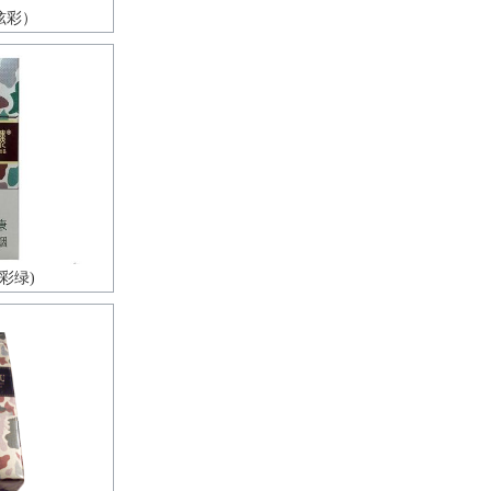
炫彩）
彩绿)