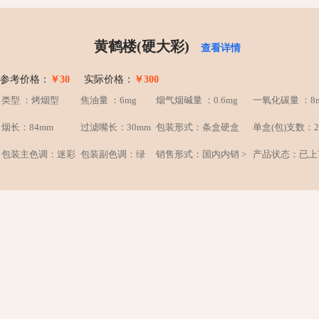
黄鹤楼(硬大彩)
查看详情
参考价格：
￥30
实际价格：
￥300
类型 ：烤烟型
焦油量 ：6mg
烟气烟碱量 ：0.6mg
一氧化碳量 ：8
烟长：84mm
过滤嘴长：30mm
包装形式：条盒硬盒
单盒(包)支数：2
包装主色调：迷彩
包装副色调：绿
销售形式：国内内销 >
产品状态：已上