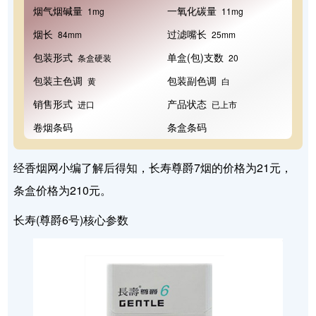
烟气烟碱量
一氧化碳量
1mg
11mg
烟长
过滤嘴长
84mm
25mm
包装形式
单盒(包)支数
条盒硬装
20
包装主色调
包装副色调
黄
白
销售形式
产品状态
进口
已上市
卷烟条码
条盒条码
经香烟网小编了解后得知，长寿尊爵7烟的价格为21元，
条盒价格为210元。
长寿(尊爵6号)核心参数