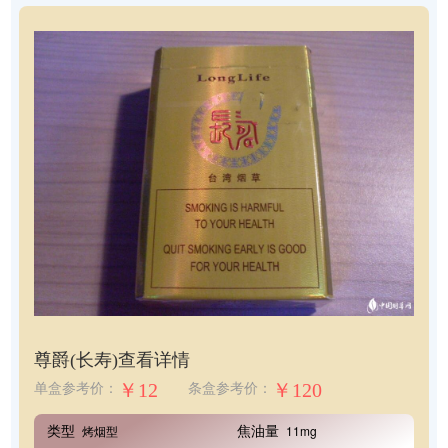
尊爵(长寿)
查看详情
￥12
￥120
单盒参考价：
条盒参考价：
类型
焦油量
烤烟型
11mg