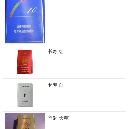
长寿(红)
长寿(白)
尊爵(长寿)