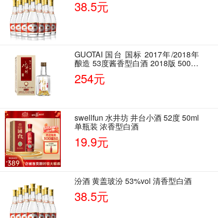
38.5元
GUOTAI 国台 国标 2017年/2018年
酿造 53度酱香型白酒 2018版 500ml
单瓶装
254元
swellfun 水井坊 井台小酒 52度 50ml
单瓶装 浓香型白酒
19.9元
汾酒 黄盖玻汾 53%vol 清香型白酒
38.5元