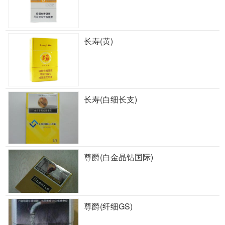
长寿(黄)
长寿(白细长支)
尊爵(白金晶钻国际)
尊爵(纤细GS)