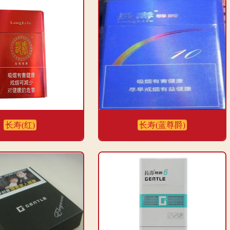
长寿(红)
长寿(蓝尊爵)