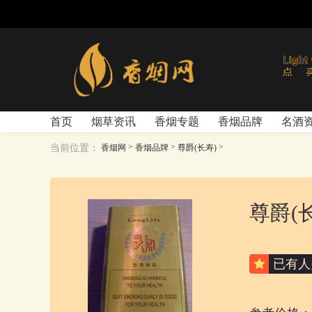
首页
烟草资讯
香烟专题
香烟品牌
名酒
>
>
>
当前位置：
香烟网
香烟品牌
尊爵(长寿)
尊爵(
已有
人