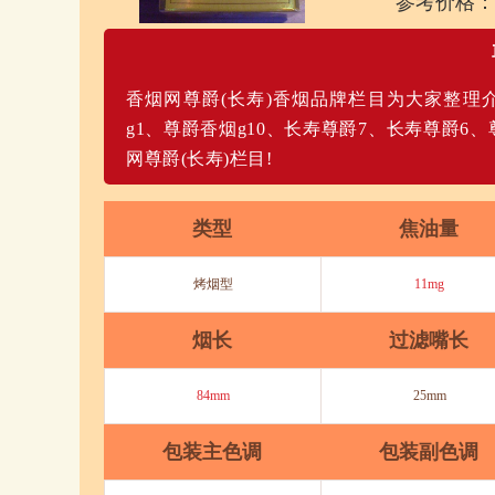
参考价格：
香烟网尊爵(长寿)香烟品牌栏目为大家整理
g1、尊爵香烟g10、长寿尊爵7、长寿尊爵
网尊爵(长寿)栏目!
类型
焦油量
烤烟型
11mg
烟长
过滤嘴长
84mm
25mm
包装主色调
包装副色调