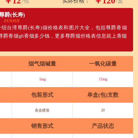
￥12
￥120
/包
实际价格：
/盒
尊爵(长寿)
ZUNJUE
介绍台湾尊爵(长寿)烟价格表和图片大全，包括尊爵香烟
6、尊爵香烟g6香烟多少钱，更多尊爵烟价格表信息就上香烟
烟气烟碱量
一氧化碳量
1mg
11mg
包装形式
单盒(包)支数
条盒硬装
20
销售形式
产品状态