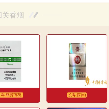
相关香烟
寿(尊爵薄荷)
长寿(两岸)