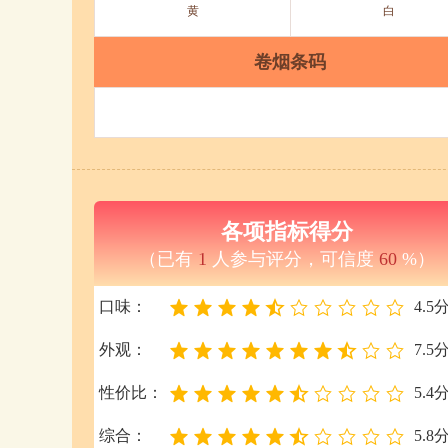
黄
白
卷烟条码
各项指标得分
（已有
1
人参与评分，可信度
60
%）
口味：
4.5
外观：
7.5
性价比：
5.4
综合：
5.8