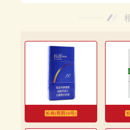
长寿(尊爵10号)
长