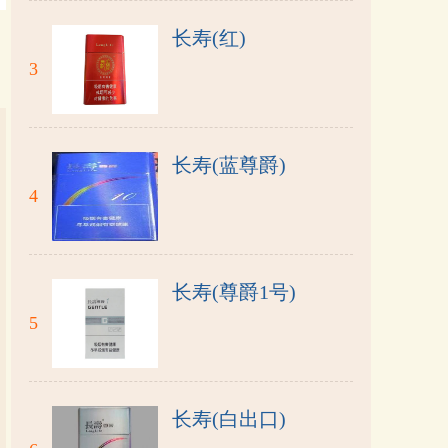
长寿(红)
3
长寿(蓝尊爵)
4
长寿(尊爵1号)
5
长寿(白出口)