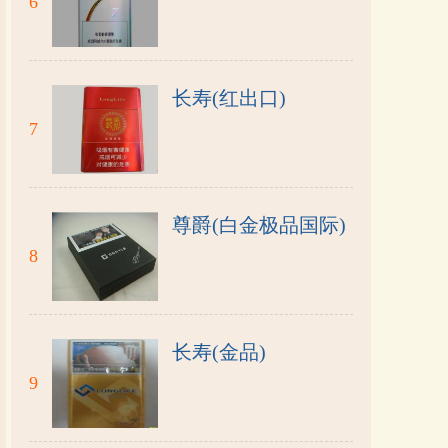
6
长寿(红出口)
7
尊爵(白金极品国际)
8
长寿(金品)
9