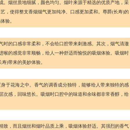
而成。烟丝质地细腻，颜色均匀。烟叶来源于精选的优质产地，采
艺，使得整支香烟烟气更加纯净、口感更加柔和。尊爵(长寿)的
感体验。
烟气时的口感非常柔和，不会给口腔带来刺激感。其次，烟气清澈
烟进喉的感觉非常顺畅，给人一种舒适而愉悦的吸烟体验。吸烟时
长寿)带来的美妙体验。
置身于花海之中。香气的调香成分独特，能够给人带来独特的感
有层次感，回味悠长。吸烟时口腔中的味道和余味都非常香醇，给
观精致，而且烟丝和烟叶品质上乘，吸烟体验舒适。其强烈的香气