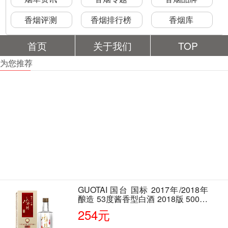
香烟评测
香烟排行榜
香烟库
首页
关于我们
TOP
为您推荐
GUOTAI 国台 国标 2017年/2018年
酿造 53度酱香型白酒 2018版 500ml
单瓶装
254元