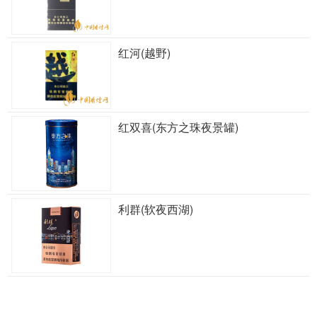
红河(越野)
红双喜(东方之珠夜景罐)
利群(软夜西湖)