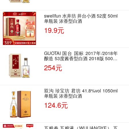
swellfun 水井坊 井台小酒 52度 50ml
单瓶装 浓香型白酒
19.9元
GUOTAI 国台 国标 2017年/2018年
酿造 53度酱香型白酒 2018版 500ml
单瓶装
254元
双沟 珍宝坊 君坊 41.8%vol 1050ml
单瓶装 浓香型白酒
124.6元
五粮春 五粮液（WULIANGYE） 五