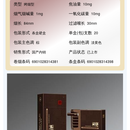
类型
焦油量
烤烟型
10mg
烟气烟碱量
一氧化碳量
1mg
10mg
烟长
过滤嘴长
84mm
30mm
包装形式
单盒(包)支数
条盒硬盒
20
包装主色调
包装副色调
棕
淡黄色
销售形式
产品状态
国产内销
已上市
卷烟条码
条盒条码
6901028314381
6901028314398