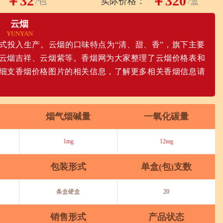
￥32
￥320
/包
实际价格：
/盒
云烟
YUNYAN
厂正式投入生产。云烟的口味特点为“清、甜、香”，旗下主要
云烟吉祥、云烟紫等。香烟网为大家整理了云烟价格表和
细支香烟价格图片的相关信息，了解更多相关香烟信息请
烟气烟碱量
一氧化碳量
1mg
12mg
包装形式
单盒(包)支数
条盒硬盒
20
销售形式
产品状态