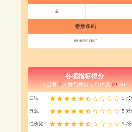
蓝
卷烟条码
6901028313032
各项指标得分
（已有
4
人参与评分，可信度
60
%）
口味：
5.7
外观：
5.8
性价比：
5.7