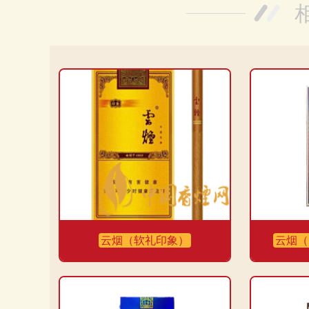
然焦油和一氧化碳的含量还在控制范围内，但是烟气烟碱
在口袋里。总的来说，有待改进。
发布时间：2023-12-11
分享
收藏
喜欢
网友5：
这款云烟(蓝神秘花园)真的很不错，价格也不贵
量适中，不会让人上头，但是又足够让人感到满足。焦油
喜欢的一款香烟。
发布时间：2023-10-25
分享
收藏
喜欢
云烟（软礼印象）
云烟（