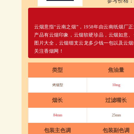
参考价格：
云烟意指“云南之烟”，1958年由云南纸烟
产品有云烟印象，云烟软硬珍品，云烟如意、
图片大全，云烟细支云龙多少钱一包以及云烟
关注香烟网！
类型
焦油量
烤烟型
10mg
烟长
过滤嘴长
84mm
25mm
包装主色调
包装副色调