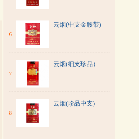
云烟(中支金腰带)
6
云烟(细支珍品）
7
云烟(珍品中支)
8