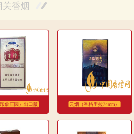
相关香烟
含量有点高，吸了几口就感到有点晕了。而且包装形式是硬盒，不太好装
。烟感很好，一口下去就感受到了淡淡的花香味，非常舒适。烟气烟碱含
量和一氧化碳量也控制得很好，对身体的危害较小。整体来说，是我非常
印象庄园）出口版
云烟（香格里拉74mm）