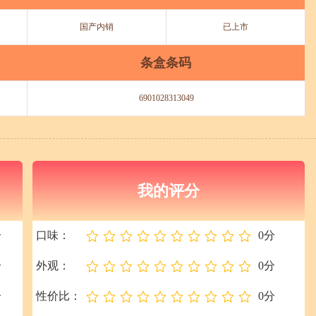
国产内销
已上市
条盒条码
6901028313049
我的评分
分
口味：
0分
分
外观：
0分
分
性价比：
0分