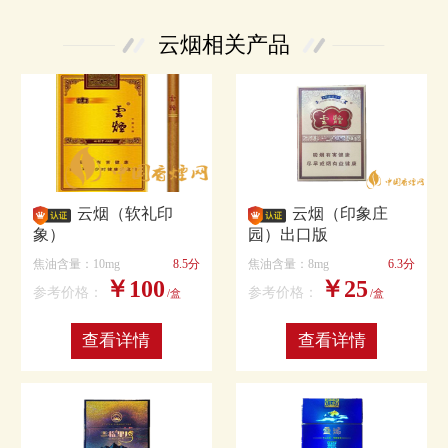
云烟相关产品
云烟（软礼印
云烟（印象庄
象）
园）出口版
焦油含量：10mg
8.5分
焦油含量：8mg
6.3分
￥100
￥25
参考价格：
参考价格：
/盒
/盒
查看详情
查看详情