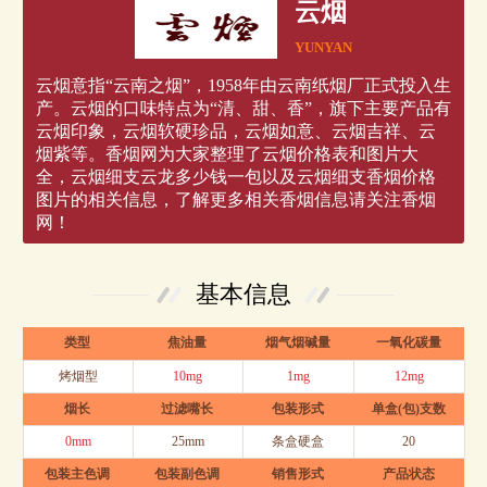
云烟
YUNYAN
云烟意指“云南之烟”，1958年由云南纸烟厂正式投入生
产。云烟的口味特点为“清、甜、香”，旗下主要产品有
云烟印象，云烟软硬珍品，云烟如意、云烟吉祥、云
烟紫等。香烟网为大家整理了云烟价格表和图片大
全，云烟细支云龙多少钱一包以及云烟细支香烟价格
图片的相关信息，了解更多相关香烟信息请关注香烟
网！
基本信息
类型
焦油量
烟气烟碱量
一氧化碳量
烤烟型
10mg
1mg
12mg
烟长
过滤嘴长
包装形式
单盒(包)支数
0mm
25mm
条盒硬盒
20
包装主色调
包装副色调
销售形式
产品状态