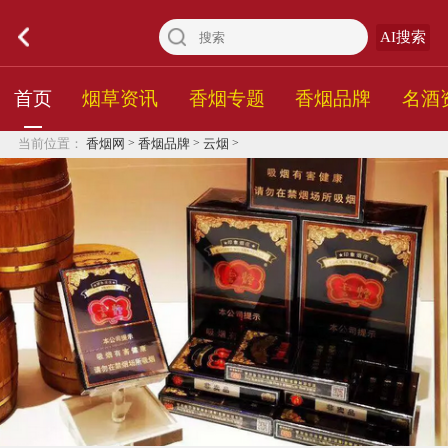
AI搜索
首页
烟草资讯
香烟专题
香烟品牌
名酒
>
>
>
当前位置：
香烟网
香烟品牌
云烟