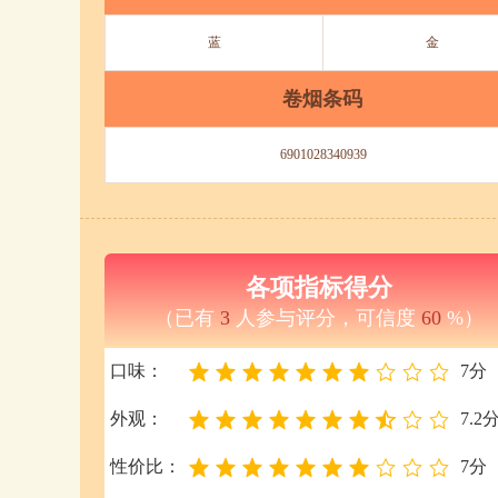
蓝
金
卷烟条码
6901028340939
各项指标得分
（已有
3
人参与评分，可信度
60
%）
口味：
7分
外观：
7.2
性价比：
7分