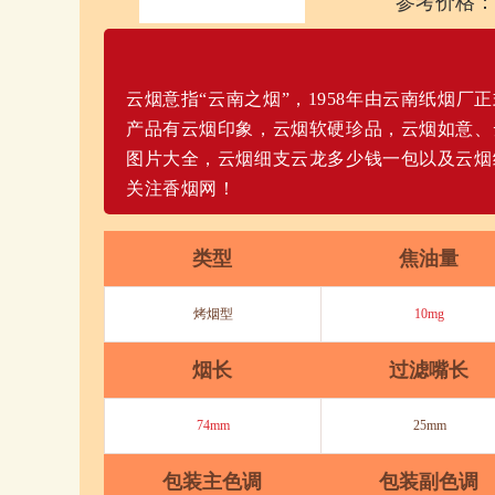
参考价格：
云烟意指“云南之烟”，1958年由云南纸烟
产品有云烟印象，云烟软硬珍品，云烟如意、
图片大全，云烟细支云龙多少钱一包以及云烟
关注香烟网！
类型
焦油量
烤烟型
10mg
烟长
过滤嘴长
74mm
25mm
包装主色调
包装副色调