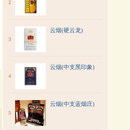
2
云烟(硬云龙)
3
云烟(中支黑印象)
4
云烟(中支蓝烟庄)
5