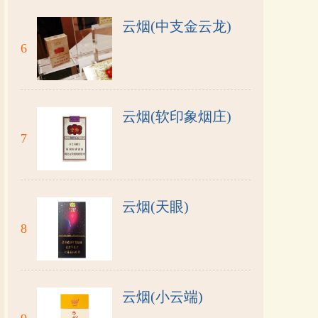
云烟(中支金云龙)
6
云烟(软印象烟庄)
7
云烟(天眼)
8
云烟(小云端)