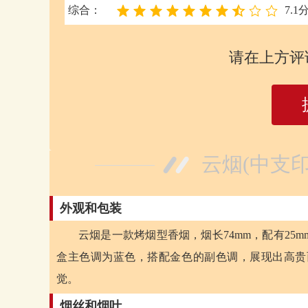
综合：
7.1
请在上方评
云烟(中支
外观和包装
云烟是一款烤烟型香烟，烟长74mm，配有25
盒主色调为蓝色，搭配金色的副色调，展现出高贵
觉。
烟丝和烟叶