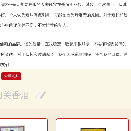
我这种每天都要抽烟的人来说实在是负担不起。其次，虽然焦油、烟碱
不好。个人认为烟味有点刺鼻，可能是因为烤烟型的原因。对于烟长和过
我心中的评价并不高，不太推荐给别人。
信赖的品牌。烟的质量一直很稳定，吸起来很顺畅，不会有喉咙发痒的
有所值的。对于烟长和过滤嘴长，我个人感觉刚刚好，符合我的口味。总
朋友们。
查看更多
来说是不错的选择。而且它是条盒硬盒中支的包装形式，很方便携带。
相关香烟
氧化碳的含量都在正常范围内，对身体的危害相对较小。总体来说，这款
说还是可以接受的。但是，我个人觉得烤烟型的香烟不太适合我，味道