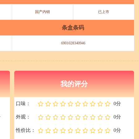
国产内销
已上市
条盒条码
6901028340946
我的评分
口味：
0分
分
外观：
0分
性价比：
0分