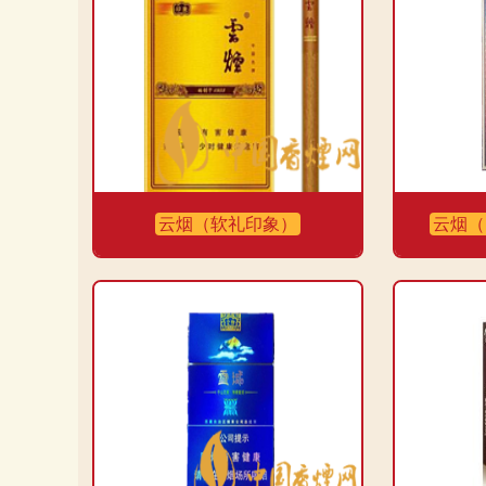
有点苦涩，不够柔和。虽然焦油、烟碱和一氧化碳的含量
总体来说，这款香烟的吸烟体验一般，适合那些不太注重
发布时间：2023-10-28
分享
收藏
喜欢
云烟（软礼印象）
云烟（