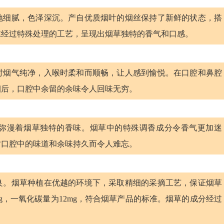
地细腻，色泽深沉。产自优质烟叶的烟丝保持了新鲜的状态，搭
丝经过特殊处理的工艺，呈现出烟草独特的香气和口感。
时烟气纯净，入喉时柔和而顺畅，让人感到愉悦。在口腔和鼻腔
烟后，口腔中余留的余味令人回味无穷。
弥漫着烟草独特的香味。烟草中的特殊调香成分令香气更加迷
时口腔中的味道和余味持久而令人难忘。
良。烟草种植在优越的环境下，采取精细的采摘工艺，保证烟草
mg，一氧化碳量为12mg，符合烟草产品的标准。烟草的成分经过