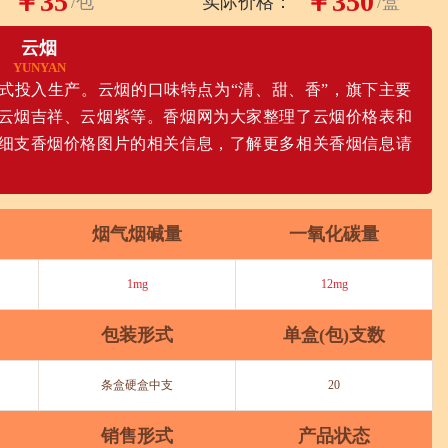
￥35
￥350
/包
实际价格：
/盒
云烟
YUNYAN
厂正式投入生产。云烟的口味特点为“清、甜、香”，旗下主要
云烟吉祥、云烟紫等。香烟网为大家整理了云烟价格表和
细支香烟价格图片的相关信息，了解更多相关香烟信息请
烟气烟碱量
一氧化碳量
1mg
12mg
包装形式
单盒(包)支数
条盒硬盒中支
20
销售形式
产品状态