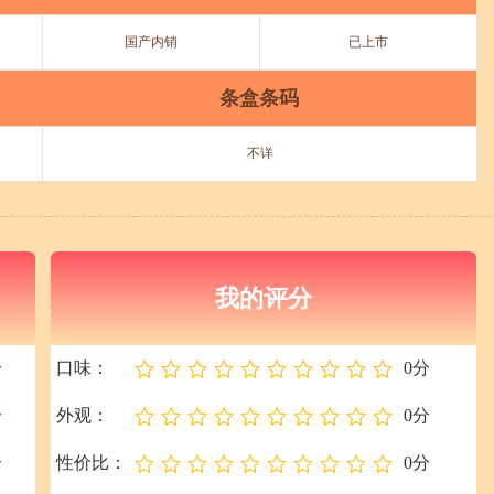
国产内销
已上市
条盒条码
不详
我的评分
分
口味：
0分
分
外观：
0分
分
性价比：
0分