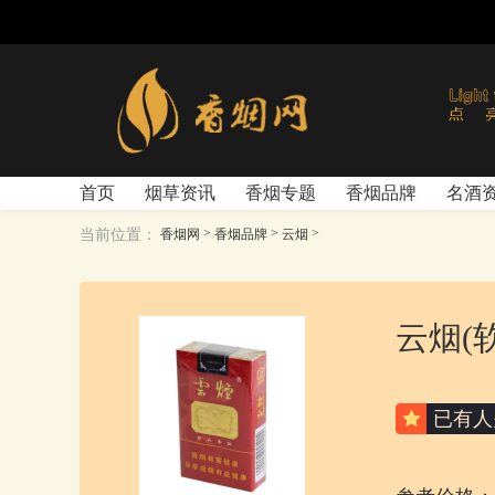
首页
烟草资讯
香烟专题
香烟品牌
名酒
>
>
>
当前位置：
香烟网
香烟品牌
云烟
云烟(
已有
人