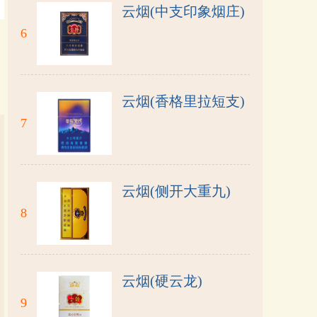
云烟(中支印象烟庄)
6
云烟(香格里拉短支)
7
云烟(侧开大重九)
8
云烟(硬云龙)
9