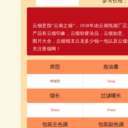
参考价格：
云烟意指“云南之烟”，1958年由云南纸烟
产品有云烟印象，云烟软硬珍品，云烟如意、
图片大全，云烟细支云龙多少钱一包以及云烟
关注香烟网！
类型
焦油量
烤烟型
10mg
烟长
过滤嘴长
84mm
25mm
包装主色调
包装副色调