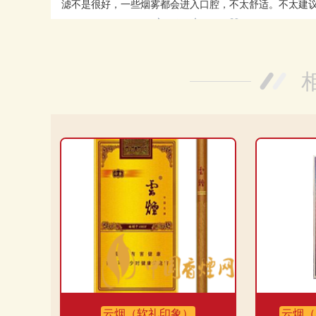
滤不是很好，一些烟雾都会进入口腔，不太舒适。不太建
发布时间：2023-11-18
分享
收藏
喜欢
网友5：
这款云烟(软珍品红韵)真的是很不错！价格适中
错。下次还会继续购买！
发布时间：2023-10-24
分享
收藏
喜欢
云烟（软礼印象）
云烟（