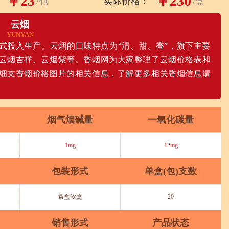
￥23
￥230
/包
实际价格：
/盒
云烟
YUNYAN
厂正式投入生产。云烟的口味特点为“清、甜、香”，旗下主要
云烟吉祥、云烟紫等。香烟网为大家整理了云烟价格表和
细支香烟价格图片的相关信息，了解更多相关香烟信息请
烟气烟碱量
一氧化碳量
1mg
12mg
包装形式
单盒(包)支数
条盒软盒
20
销售形式
产品状态