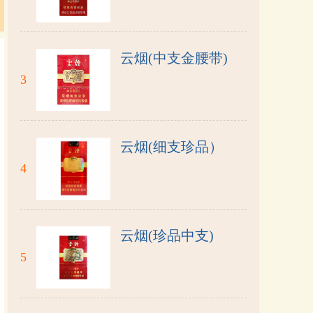
云烟(中支金腰带)
3
云烟(细支珍品）
4
云烟(珍品中支)
5