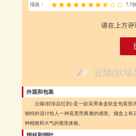
综合：
7.7
请在上方评
云烟(软珍
外观和包装
云烟(软珍品红韵) 是一款采用条盒软盒包装
独特的设计给人一种高贵而典雅的感觉。烟盒上有
种精致和大气的视觉体验。
烟丝和烟叶