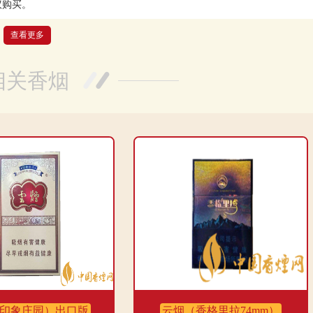
议购买。
查看更多
，烟气烟碱量适中，吸起来很顺畅，一氧化碳量也不高，整体感觉很不
相关香烟
印象庄园）出口版
云烟（香格里拉74mm）