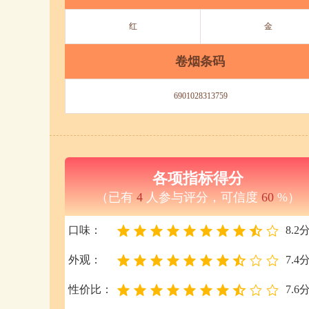
红
金
卷烟条码
6901028313759
各项指标得分
（已有
4
人参与评分，可信度
60
%）
口味：
8.2
外观：
7.4
性价比：
7.6