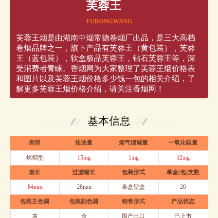
芙蓉王
FURONGWANG
芙蓉王烟是由湖南中烟常德卷烟厂出品，是三大高档
卷烟品牌之一，旗下产品有芙蓉王（黄包装），芙蓉
王（蓝包装），软盒极品芙蓉王，钻石芙蓉王等，深
受消费者青睐。香烟网为大家整理了芙蓉王烟价格表
和图片以及芙蓉王烟价格多少钱一包的相关介绍，了
解更多芙蓉王烟价格介绍，请关注香烟网！
基本信息
类型
焦油量
烟气烟碱量
一氧化碳量
烤烟型
15mg
1mg
12mg
烟长
过滤嘴长
包装形式
单盒(包)支数
84mm
28mm
条盒硬盒
20
包装主色调
包装副色调
销售形式
产品状态
灰
金
国产出口
已上市