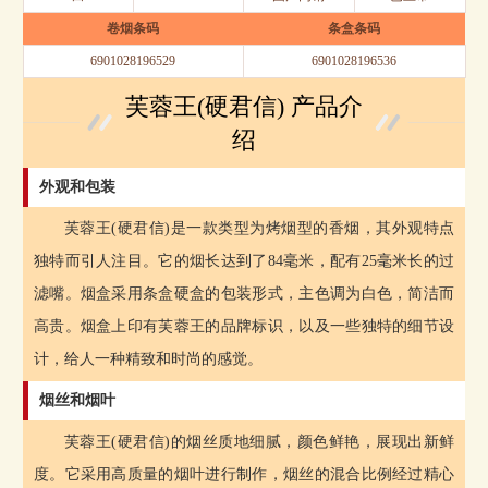
卷烟条码
条盒条码
6901028196529
6901028196536
芙蓉王(硬君信) 产品介
绍
外观和包装
芙蓉王(硬君信)是一款类型为烤烟型的香烟，其外观特点
独特而引人注目。它的烟长达到了84毫米，配有25毫米长的过
滤嘴。烟盒采用条盒硬盒的包装形式，主色调为白色，简洁而
高贵。烟盒上印有芙蓉王的品牌标识，以及一些独特的细节设
计，给人一种精致和时尚的感觉。
烟丝和烟叶
芙蓉王(硬君信)的烟丝质地细腻，颜色鲜艳，展现出新鲜
度。它采用高质量的烟叶进行制作，烟丝的混合比例经过精心