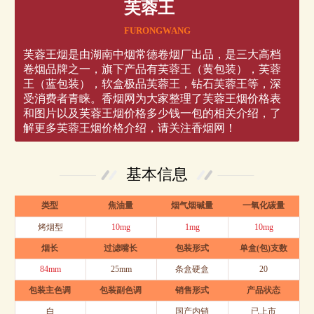
芙蓉王
FURONGWANG
芙蓉王烟是由湖南中烟常德卷烟厂出品，是三大高档
卷烟品牌之一，旗下产品有芙蓉王（黄包装），芙蓉
王（蓝包装），软盒极品芙蓉王，钻石芙蓉王等，深
受消费者青睐。香烟网为大家整理了芙蓉王烟价格表
和图片以及芙蓉王烟价格多少钱一包的相关介绍，了
解更多芙蓉王烟价格介绍，请关注香烟网！
基本信息
类型
焦油量
烟气烟碱量
一氧化碳量
烤烟型
10mg
1mg
10mg
烟长
过滤嘴长
包装形式
单盒(包)支数
84mm
25mm
条盒硬盒
20
包装主色调
包装副色调
销售形式
产品状态
白
国产内销
已上市