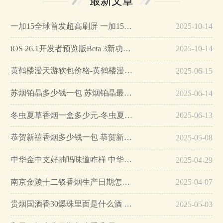
最新文章
一加15全球首发超高刷屏 一加15参数详细配置…
2025-10-14
iOS 26.1开发者预览版Beta 3新功能详解…
2025-10-14
黄鹤楼漫天游软包价格-黄鹤楼漫天游软包多少钱一盒…
2025-06-15
苏烟铂晶多少钱一包 苏烟铂晶最新价格…
2025-06-14
冬虫夏草香烟一盒多少元-冬虫夏草香烟一盒多少元2025最新价格…
2025-06-13
恭贺新禧香烟多少钱一包 恭贺新禧香烟价格表和图片…
2025-05-08
中华金中支好抽吗味道咋样 中华金中支口感特点介绍…
2025-04-29
南京金陵十二钗香烟生产日期怎么看 南京金陵十二钗香烟保质期…
2025-04-07
贵烟国酒香30爆珠里面是什么酒 贵烟国酒香30怎么辨别真假…
2025-05-03