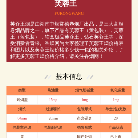
芙蓉王
FURONGWANG
芙蓉王烟是由湖南中烟常德卷烟厂出品，是三大高档
卷烟品牌之一，旗下产品有芙蓉王（黄包装），芙蓉
王（蓝包装），软盒极品芙蓉王，钻石芙蓉王等，深
受消费者青睐。香烟网为大家整理了芙蓉王烟价格表
和图片以及芙蓉王烟价格多少钱一包的相关介绍，了
解更多芙蓉王烟价格介绍，请关注香烟网！
基本信息
类型
焦油量
烟气烟碱量
一氧化碳量
烤烟型
15mg
1mg
1mg
烟长
过滤嘴长
包装形式
单盒(包)支数
84mm
28mm
条盒硬盒
20
包装主色调
包装副色调
销售形式
产品状态
黄
国产外销
已上市