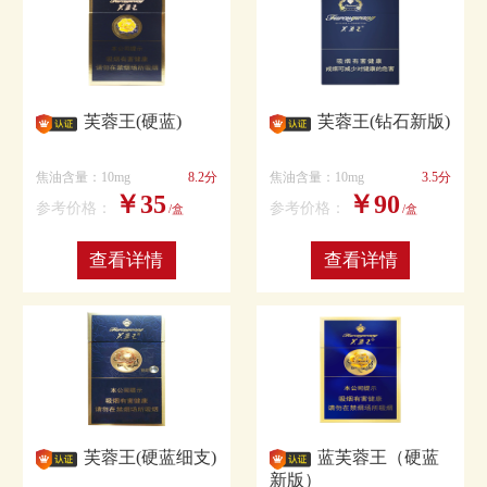
芙蓉王(硬蓝)
芙蓉王(钻石新版)
焦油含量：10mg
8.2分
焦油含量：10mg
3.5分
￥35
￥90
参考价格：
参考价格：
/盒
/盒
查看详情
查看详情
芙蓉王(硬蓝细支)
蓝芙蓉王（硬蓝
新版）