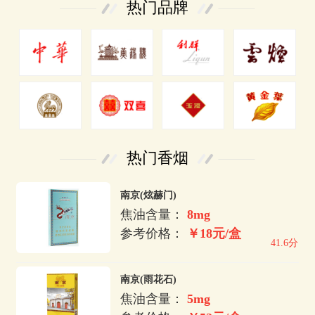
热门品牌
热门香烟
南京(炫赫门)
焦油含量：
8mg
参考价格：
￥18元/盒
41.6分
南京(雨花石)
焦油含量：
5mg