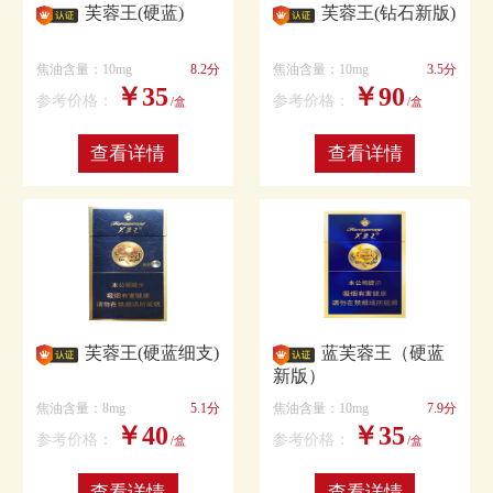
芙蓉王(硬蓝)
芙蓉王(钻石新版)
焦油含量：10mg
8.2分
焦油含量：10mg
3.5分
￥35
￥90
参考价格：
参考价格：
/盒
/盒
查看详情
查看详情
芙蓉王(硬蓝细支)
蓝芙蓉王（硬蓝
新版）
焦油含量：8mg
5.1分
焦油含量：10mg
7.9分
￥40
￥35
参考价格：
参考价格：
/盒
/盒
查看详情
查看详情