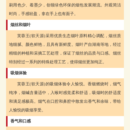
刷用色少、着墨少，创领绿色环保的烟包发展潮流。外观简洁
时尚，手感轻盈，拿在手上也有面子。
烟丝和烟叶
芙蓉王(软天源)采用优质生态烟叶原料精心调配，烟丝质
地细腻、颜色鲜艳，且具有新鲜度。烟叶产自湖南等地，经过
精细的种植和采摘工艺处理，保证了烟丝的品质与口感。烟丝
特别经过一系列的特殊处理工艺，使得烟丝更加纯正。
吸烟体验
芙蓉王(软天源)的吸烟体验令人愉悦。香烟燃烧时，烟气
纯净，烟碱含量适中，入喉时感觉柔和舒适，吸烟时的舒适度
和满足感极高。烟气在口腔和鼻腔中散发出香气和余味，带给
人愉悦的吸烟享受。
香气和口感