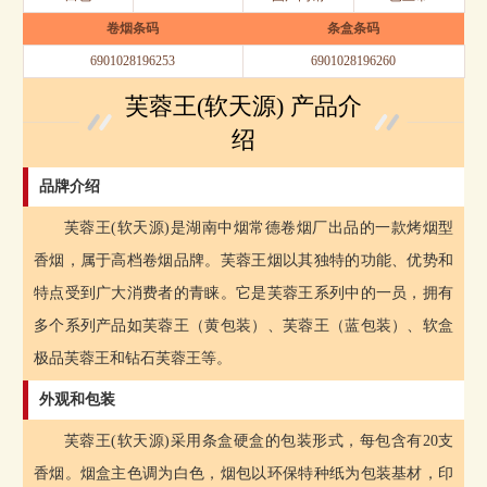
卷烟条码
条盒条码
6901028196253
6901028196260
芙蓉王(软天源) 产品介
绍
品牌介绍
芙蓉王(软天源)是湖南中烟常德卷烟厂出品的一款烤烟型
香烟，属于高档卷烟品牌。芙蓉王烟以其独特的功能、优势和
特点受到广大消费者的青睐。它是芙蓉王系列中的一员，拥有
多个系列产品如芙蓉王（黄包装）、芙蓉王（蓝包装）、软盒
极品芙蓉王和钻石芙蓉王等。
外观和包装
芙蓉王(软天源)采用条盒硬盒的包装形式，每包含有20支
香烟。烟盒主色调为白色，烟包以环保特种纸为包装基材，印