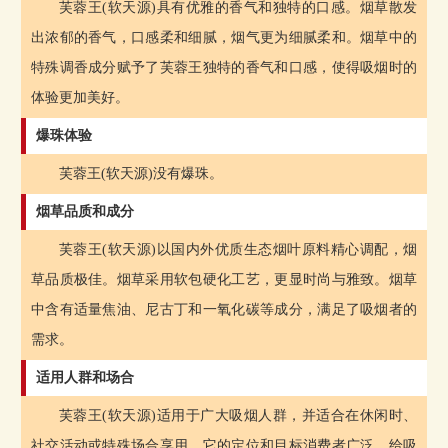
芙蓉王(软天源)具有优雅的香气和独特的口感。烟草散发
出浓郁的香气，口感柔和细腻，烟气更为细腻柔和。烟草中的
特殊调香成分赋予了芙蓉王独特的香气和口感，使得吸烟时的
体验更加美好。
爆珠体验
芙蓉王(软天源)没有爆珠。
烟草品质和成分
芙蓉王(软天源)以国内外优质生态烟叶原料精心调配，烟
草品质极佳。烟草采用软包硬化工艺，更显时尚与雅致。烟草
中含有适量焦油、尼古丁和一氧化碳等成分，满足了吸烟者的
需求。
适用人群和场合
芙蓉王(软天源)适用于广大吸烟人群，并适合在休闲时、
社交活动或特殊场合享用。它的定位和目标消费者广泛，给吸