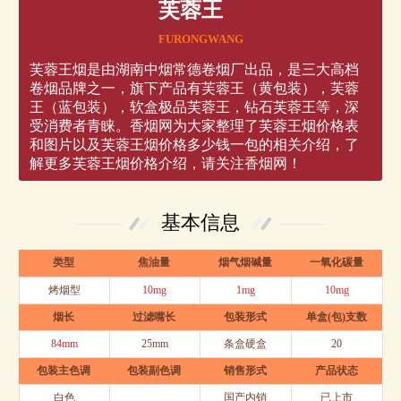
芙蓉王
FURONGWANG
芙蓉王烟是由湖南中烟常德卷烟厂出品，是三大高档
卷烟品牌之一，旗下产品有芙蓉王（黄包装），芙蓉
王（蓝包装），软盒极品芙蓉王，钻石芙蓉王等，深
受消费者青睐。香烟网为大家整理了芙蓉王烟价格表
和图片以及芙蓉王烟价格多少钱一包的相关介绍，了
解更多芙蓉王烟价格介绍，请关注香烟网！
基本信息
类型
焦油量
烟气烟碱量
一氧化碳量
烤烟型
10mg
1mg
10mg
烟长
过滤嘴长
包装形式
单盒(包)支数
84mm
25mm
条盒硬盒
20
包装主色调
包装副色调
销售形式
产品状态
白色
国产内销
已上市