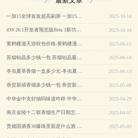
最新文章
一加15全球首发超高刷屏 一加15参数详细配置…
2025-10-14
iOS 26.1开发者预览版Beta 3新功能详解…
2025-10-14
黄鹤楼漫天游软包价格-黄鹤楼漫天游软包多少钱一盒…
2025-06-15
苏烟铂晶多少钱一包 苏烟铂晶最新价格…
2025-06-14
冬虫夏草香烟一盒多少元-冬虫夏草香烟一盒多少元2025最新价格…
2025-06-13
恭贺新禧香烟多少钱一包 恭贺新禧香烟价格表和图片…
2025-05-08
中华金中支好抽吗味道咋样 中华金中支口感特点介绍…
2025-04-29
南京金陵十二钗香烟生产日期怎么看 南京金陵十二钗香烟保质期…
2025-04-07
贵烟国酒香30爆珠里面是什么酒 贵烟国酒香30怎么辨别真假…
2025-05-03