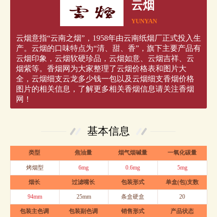
云烟
YUNYAN
云烟意指“云南之烟”，1958年由云南纸烟厂正式投入生
产。云烟的口味特点为“清、甜、香”，旗下主要产品有
云烟印象，云烟软硬珍品，云烟如意、云烟吉祥、云
烟紫等。香烟网为大家整理了云烟价格表和图片大
全，云烟细支云龙多少钱一包以及云烟细支香烟价格
图片的相关信息，了解更多相关香烟信息请关注香烟
网！
基本信息
类型
焦油量
烟气烟碱量
一氧化碳量
烤烟型
6mg
0.6mg
5mg
烟长
过滤嘴长
包装形式
单盒(包)支数
94mm
25mm
条盒硬盒
20
包装主色调
包装副色调
销售形式
产品状态