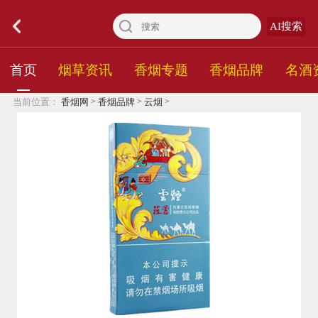
AI搜索
首页
烟草资讯
香烟专题
香烟品牌
名酒
>
>
>
当前位置：
香烟网
香烟品牌
云烟