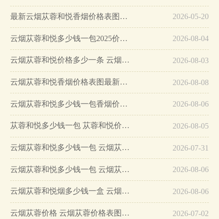
最新云烟苁蓉和悦香烟价格表图汇总…
2026-05-20
云烟苁蓉和悦多少钱一包2025价格表图…
2026-08-04
云烟苁蓉和悦价格多少一条 云烟苁蓉和悦价格表图…
2026-08-03
云烟苁蓉和悦香烟价格表图最新查询…
2026-08-08
云烟苁蓉和悦多少钱一包香烟价格表图…
2026-08-06
苁蓉和悦多少钱一包 苁蓉和悦价格图表一览…
2026-08-05
云烟苁蓉和悦多少钱一包 云烟苁蓉和悦价格查询一览…
2026-07-31
云烟苁蓉和悦多少钱一包 云烟苁蓉和悦价格查询…
2026-08-06
云烟苁蓉和悦烟多少钱一盒 云烟苁蓉和悦烟怎么样…
2026-08-06
云烟苁蓉价格 云烟苁蓉价格表图…
2026-07-02