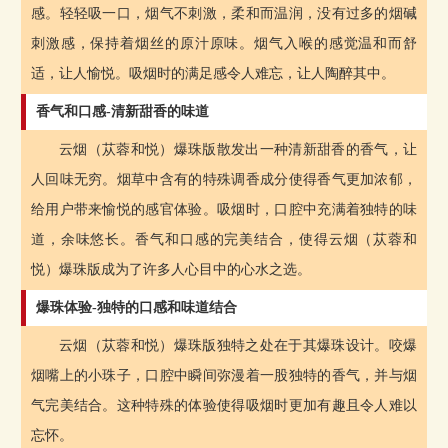
感。轻轻吸一口，烟气不刺激，柔和而温润，没有过多的烟碱
刺激感，保持着烟丝的原汁原味。烟气入喉的感觉温和而舒
适，让人愉悦。吸烟时的满足感令人难忘，让人陶醉其中。
香气和口感-清新甜香的味道
云烟（苁蓉和悦）爆珠版散发出一种清新甜香的香气，让
人回味无穷。烟草中含有的特殊调香成分使得香气更加浓郁，
给用户带来愉悦的感官体验。吸烟时，口腔中充满着独特的味
道，余味悠长。香气和口感的完美结合，使得云烟（苁蓉和
悦）爆珠版成为了许多人心目中的心水之选。
爆珠体验-独特的口感和味道结合
云烟（苁蓉和悦）爆珠版独特之处在于其爆珠设计。咬爆
烟嘴上的小珠子，口腔中瞬间弥漫着一股独特的香气，并与烟
气完美结合。这种特殊的体验使得吸烟时更加有趣且令人难以
忘怀。