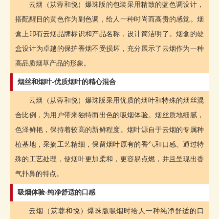
云烟（苁蓉和悦）爆珠版的包装采用精致的蓝色调设计，
搭配醒目的黄色作为副色调，给人一种时尚而高贵的感觉。烟
盒上印有云烟品牌标识和产品名称，设计简洁明了。烟盒的硬
盒设计为卓越的保护香烟不受损坏，充分展示了云烟作为一种
高品质烟草产品的形象。
烟丝和烟叶-优质烟叶的精心混合
云烟（苁蓉和悦）爆珠版采用优质的烟叶和特殊的烟丝混
合比例，为用户带来独特而出色的吸烟体验。烟丝质地细腻，
色泽鲜艳，保持着较高的新鲜程度。烟叶源自于云烟的专属种
植基地，采摘工艺精细，保留烟叶原有的香气和口感。通过特
殊的工艺处理，使烟叶更加柔和，更容易点燃，并且呈现出香
气扑鼻的特点。
吸烟体验-纯净舒适的口感
云烟（苁蓉和悦）爆珠版吸烟时给人一种纯净舒适的口