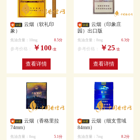
云烟（软礼印
云烟（印象庄
象）
园）出口版
焦油含量：10mg
8.5分
焦油含量：8mg
6.3分
￥100
￥25
参考价格：
参考价格：
/盒
/盒
查看详情
查看详情
云烟（香格里拉
云烟（细支雪域
74mm）
84mm）
焦油含量：8mg
5.1分
焦油含量：7mg
8.2分