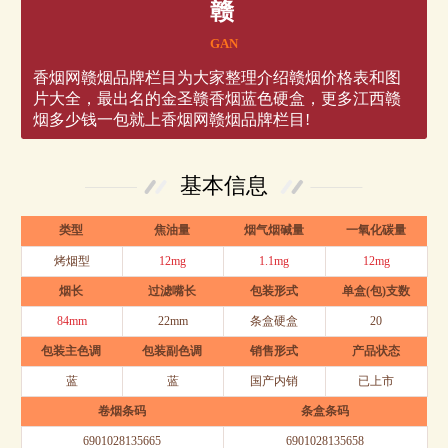
赣
GAN
香烟网赣烟品牌栏目为大家整理介绍赣烟价格表和图
片大全，最出名的金圣赣香烟蓝色硬盒，更多江西赣
烟多少钱一包就上香烟网赣烟品牌栏目!
基本信息
类型
焦油量
烟气烟碱量
一氧化碳量
烤烟型
12mg
1.1mg
12mg
烟长
过滤嘴长
包装形式
单盒(包)支数
84mm
22mm
条盒硬盒
20
包装主色调
包装副色调
销售形式
产品状态
蓝
蓝
国产内销
已上市
卷烟条码
条盒条码
6901028135665
6901028135658