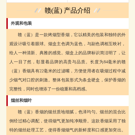
赣(蓝) 产品介绍
外观和包装
赣（蓝）是一款烤烟型香烟，它以精美的包装和独特的外
观设计吸引着眼球。烟盒主色调为蓝色，与副色调相互映衬，
给人一种清新、典雅的感觉。烟盒上的品牌标识简洁明了，让
人一目了然，彰显着品牌的高贵与品质。长度为84毫米的赣
（蓝）香烟具有22毫米的过滤嘴，方便使用者在吸烟过程中减
少烟气对口腔的刺激。整体包装形式为条盒硬盒，保护香烟的
完整性，同时也增添了一份稳重和高档感。
烟丝和烟叶
赣（蓝）香烟的烟丝质地细腻，色泽均匀。烟丝的混合比
例经过精心调配，使得烟气更加纯净顺滑。这款香烟采用了独
特的烟丝处理工艺，使得香烟烟气的新鲜度和口感更加突出。