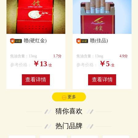
赣(硬红金)
赣(佳品)
焦油含量：13mg
1.7分
焦油含量：13mg
4.9分
￥13
￥5
参考价格：
参考价格：
/盒
/盒
查看详情
查看详情
更多
猜你喜欢
热门品牌