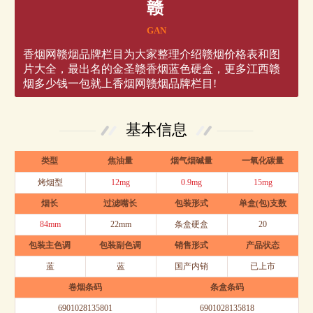
赣
GAN
香烟网赣烟品牌栏目为大家整理介绍赣烟价格表和图
片大全，最出名的金圣赣香烟蓝色硬盒，更多江西赣
烟多少钱一包就上香烟网赣烟品牌栏目!
基本信息
类型
焦油量
烟气烟碱量
一氧化碳量
烤烟型
12mg
0.9mg
15mg
烟长
过滤嘴长
包装形式
单盒(包)支数
84mm
22mm
条盒硬盒
20
包装主色调
包装副色调
销售形式
产品状态
蓝
蓝
国产内销
已上市
卷烟条码
条盒条码
6901028135801
6901028135818