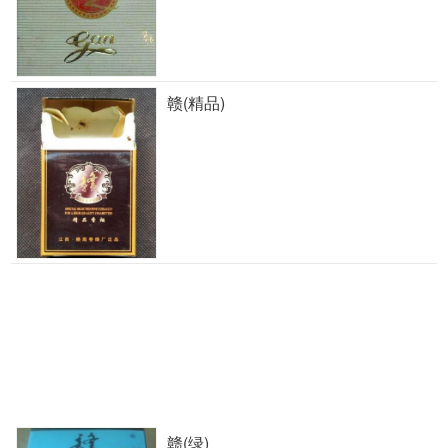
赣(精品)
赣(绿)