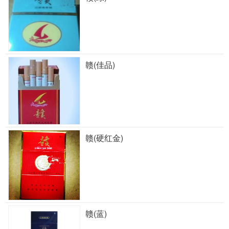
赣(佳品)
赣(硬红金)
赣(蓝)