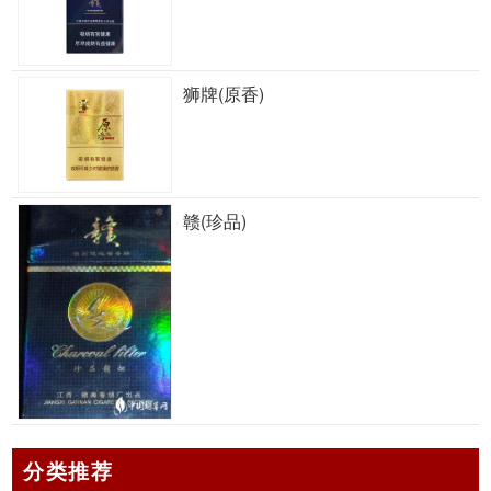
狮牌(原香)
赣(珍品)
分类推荐