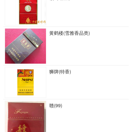
黄鹤楼(雪雅香品类)
狮牌(特香)
赣(99)