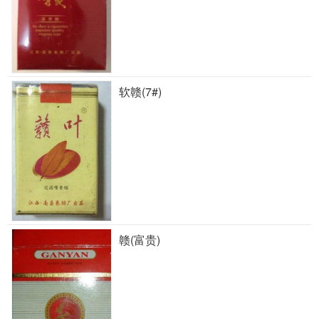
软赣(7#)
赣(富贵)