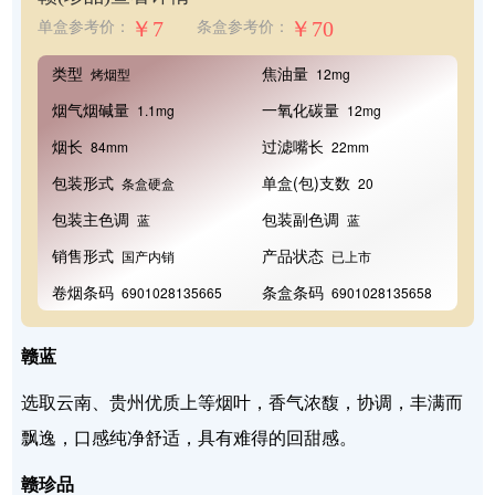
￥7
￥70
单盒参考价：
条盒参考价：
类型
焦油量
烤烟型
12mg
烟气烟碱量
一氧化碳量
1.1mg
12mg
烟长
过滤嘴长
84mm
22mm
包装形式
单盒(包)支数
条盒硬盒
20
包装主色调
包装副色调
蓝
蓝
销售形式
产品状态
国产内销
已上市
卷烟条码
条盒条码
6901028135665
6901028135658
赣蓝
选取云南、贵州优质上等烟叶，香气浓馥，协调，丰满而
飘逸，口感纯净舒适，具有难得的回甜感。
赣珍品