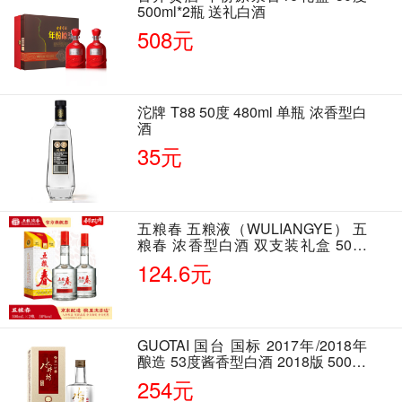
500ml*2瓶 送礼白酒
508元
沱牌 T88 50度 480ml 单瓶 浓香型白
酒
35元
五粮春 五粮液（WULIANGYE） 五
粮春 浓香型白酒 双支装礼盒 50度
500ml*2瓶 含酒具
124.6元
GUOTAI 国台 国标 2017年/2018年
酿造 53度酱香型白酒 2018版 500ml
单瓶装
254元