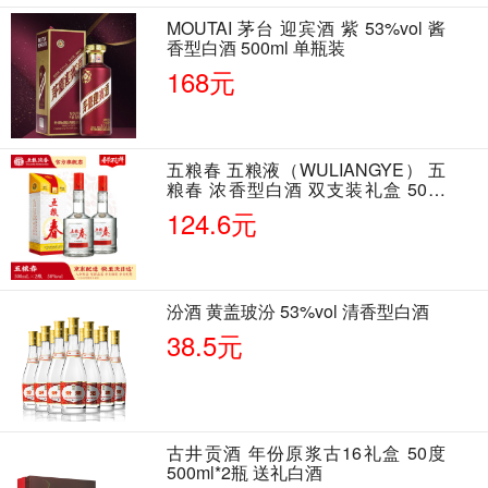
MOUTAI 茅台 迎宾酒 紫 53%vol 酱
香型白酒 500ml 单瓶装
168元
五粮春 五粮液（WULIANGYE） 五
粮春 浓香型白酒 双支装礼盒 50度
500ml*2瓶 含酒具
124.6元
汾酒 黄盖玻汾 53%vol 清香型白酒
38.5元
古井贡酒 年份原浆古16礼盒 50度
500ml*2瓶 送礼白酒