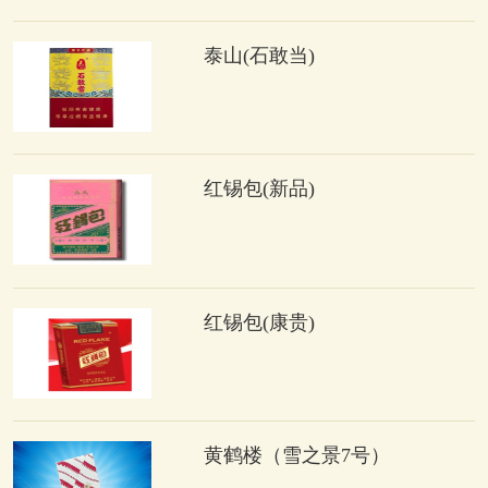
泰山(石敢当)
红锡包(新品)
红锡包(康贵)
黄鹤楼（雪之景7号）