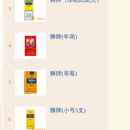
3
狮牌(年画)
4
狮牌(草莓)
5
狮牌(小号5支)
6