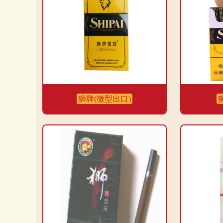
碱量为1.1mg，一氧化碳量为11mg，属于中等水平。
意！
发布时间：2023-10-29
分享
收藏
喜欢
狮牌(微型出口)