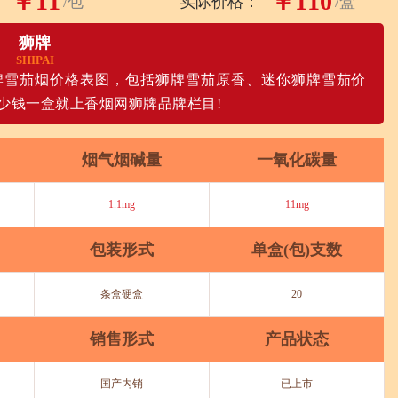
￥11
￥110
/包
实际价格：
/盒
狮牌
SHIPAI
牌雪茄烟价格表图，包括狮牌雪茄原香、迷你狮牌雪茄价
少钱一盒就上香烟网狮牌品牌栏目!
烟气烟碱量
一氧化碳量
1.1mg
11mg
包装形式
单盒(包)支数
条盒硬盒
20
销售形式
产品状态
国产内销
已上市