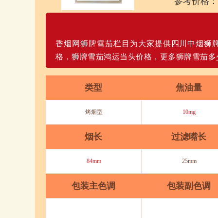
参考价格：
香烟网狮牌雪茄栏目为大家提供四川中烟狮
格，狮牌雪茄鸿运当头价格，更多狮牌雪茄多
类型
焦油量
烤烟型
10mg
烟长
过滤嘴长
84mm
25mm
包装主色调
包装副色调