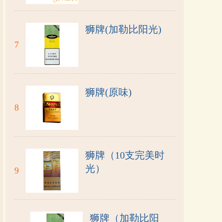
狮牌(加勒比阳光)
7
狮牌(原味)
8
狮牌（10支完美时
光）
9
狮牌（加勒比阳