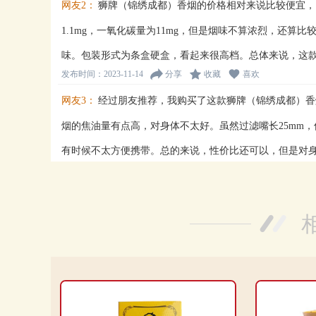
网友2：
狮牌（锦绣成都）香烟的价格相对来说比较便宜，1
1.1mg，一氧化碳量为11mg，但是烟味不算浓烈，还算比
味。包装形式为条盒硬盒，看起来很高档。总体来说，这
发布时间：2023-11-14
分享
收藏
喜欢
网友3：
经过朋友推荐，我购买了这款狮牌（锦绣成都）香
烟的焦油量有点高，对身体不太好。虽然过滤嘴长25mm，
有时候不太方便携带。总的来说，性价比还可以，但是对
发布时间：2023-11-14
分享
收藏
喜欢
网友4：
狮牌（锦绣成都）的价格相对较低，只要11元一
起来不太舒服。虽然焦油量和烟气烟碱量都在正常范围内
没有什么特色。总体来说，性价比是有的，但是口感和品
发布时间：2023-11-07
分享
收藏
喜欢
网友5：
这款烟的烟长84mm，过滤嘴长25mm，烟支个数