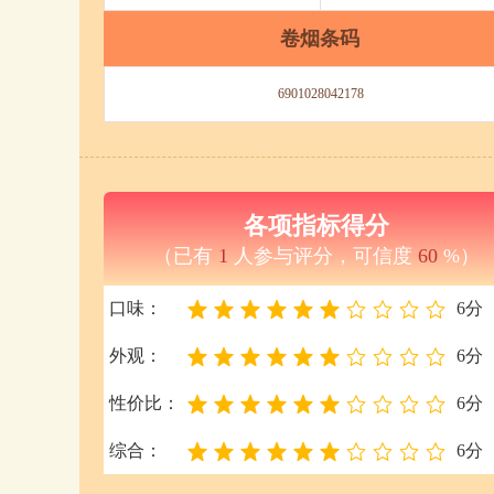
卷烟条码
6901028042178
各项指标得分
（已有
1
人参与评分，可信度
60
%）
口味：
6分
外观：
6分
性价比：
6分
综合：
6分