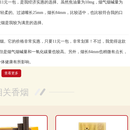
1元一包，是我经济实惠的选择。虽然焦油量为10mg，烟气烟碱量为
较轻柔的。过滤嘴长25mm，烟长84mm，比较适中，也比较符合我的口
款烟是我较为满意的选择。
烟。它的价格非常实惠，只要11元一包，非常划算！不过，我觉得这款
但是烟气烟碱量和一氧化碳量也较高。另外，烟长84mm也稍微有点长，
身体健康有所影响。
查看更多
包，真的很便宜！但是我觉得这款香烟的味道并不是很好，有点刺喉，吸
相关香烟
，但我觉得一氧化碳量有点高，吸了之后有点胸闷。而且包装也很简单，
质还需要改进。
20支，很符合我的使用习惯。烟的类型为烤烟型，焦油量为10mg，烟气烟