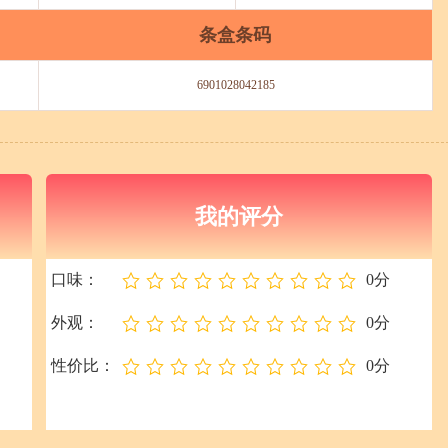
条盒条码
6901028042185
我的评分
口味：
0分
外观：
0分
性价比：
0分