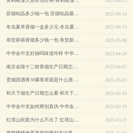
黄鹤楼漫天游软包价格-黄鹤楼漫天游软包多少钱一盒…
2025-06-15
苏烟铂晶多少钱一包 苏烟铂晶最新价格…
2025-06-14
冬虫夏草香烟一盒多少元-冬虫夏草香烟一盒多少元2025最新价格…
2025-06-13
恭贺新禧香烟多少钱一包 恭贺新禧香烟价格表和图片…
2025-05-08
中华金中支好抽吗味道咋样 中华金中支口感特点介绍…
2025-04-29
南京金陵十二钗香烟生产日期怎么看 南京金陵十二钗香烟保质期…
2025-04-07
贵烟国酒香30爆珠里面是什么酒 贵烟国酒香30怎么辨别真假…
2025-05-03
和天下烟生产日期怎么看 和天下烟真假辨别方法六个方面…
2025-03-19
中华金中支如何辨别真伪 中华金中支真假烟鉴别方法…
2025-03-19
红塔山软新为什么不出了 红塔山软新烟停售原因详解…
2025-03-11
黄鹤楼硬奇景真假的辨别方法最简单版…