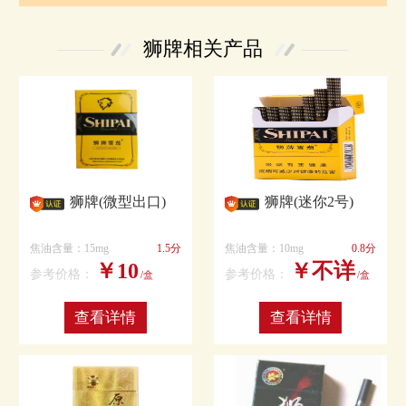
狮牌相关产品
狮牌(微型出口)
狮牌(迷你2号)
焦油含量：15mg
1.5分
焦油含量：10mg
0.8分
￥10
￥不详
参考价格：
参考价格：
/盒
/盒
查看详情
查看详情