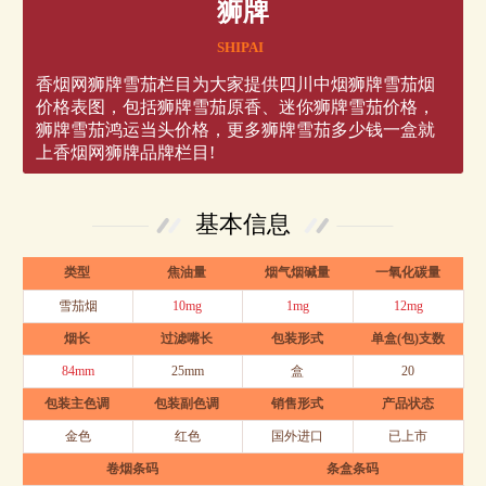
狮牌
SHIPAI
香烟网狮牌雪茄栏目为大家提供四川中烟狮牌雪茄烟
价格表图，包括狮牌雪茄原香、迷你狮牌雪茄价格，
狮牌雪茄鸿运当头价格，更多狮牌雪茄多少钱一盒就
上香烟网狮牌品牌栏目!
基本信息
类型
焦油量
烟气烟碱量
一氧化碳量
雪茄烟
10mg
1mg
12mg
烟长
过滤嘴长
包装形式
单盒(包)支数
84mm
25mm
盒
20
包装主色调
包装副色调
销售形式
产品状态
金色
红色
国外进口
已上市
卷烟条码
条盒条码