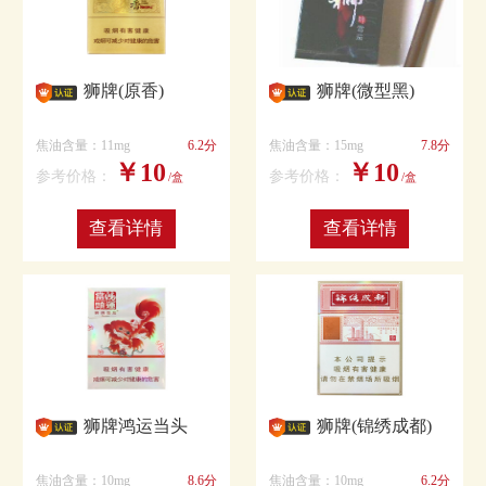
狮牌(原香)
狮牌(微型黑)
焦油含量：11mg
6.2分
焦油含量：15mg
7.8分
￥10
￥10
参考价格：
参考价格：
/盒
/盒
查看详情
查看详情
狮牌鸿运当头
狮牌(锦绣成都)
焦油含量：10mg
8.6分
焦油含量：10mg
6.2分