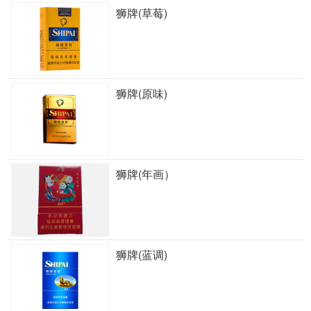
狮牌(草莓)
狮牌(原味)
狮牌(年画）
狮牌(蓝调)