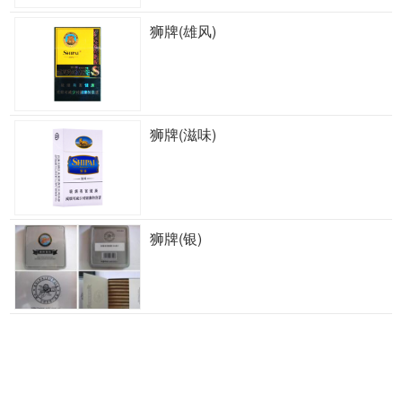
狮牌(雄风)
狮牌(滋味)
狮牌(银)