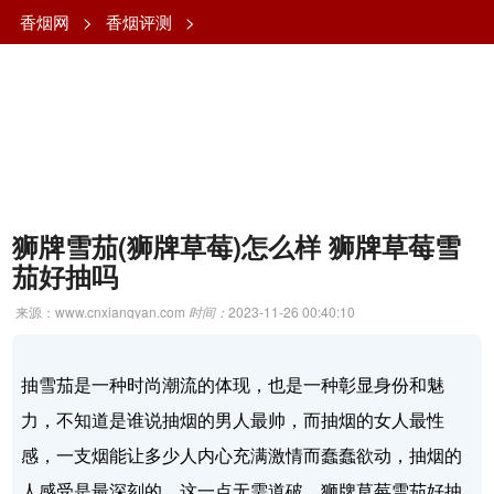
香烟网
>
香烟评测
>
狮牌雪茄(狮牌草莓)怎么样 狮牌草莓雪
茄好抽吗
来源：www.cnxiangyan.com
时间：
2023-11-26 00:40:10
抽雪茄是一种时尚潮流的体现，也是一种彰显身份和魅
力，不知道是谁说抽烟的男人最帅，而抽烟的女人最性
感，一支烟能让多少人内心充满激情而蠢蠢欲动，抽烟的
人感受是最深刻的，这一点无需道破。狮牌草莓雪茄好抽