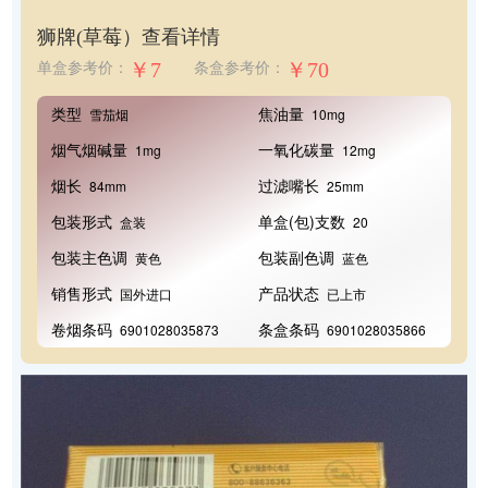
狮牌(草莓）
查看详情
￥7
￥70
单盒参考价：
条盒参考价：
类型
焦油量
雪茄烟
10mg
烟气烟碱量
一氧化碳量
1mg
12mg
烟长
过滤嘴长
84mm
25mm
包装形式
单盒(包)支数
盒装
20
包装主色调
包装副色调
黄色
蓝色
销售形式
产品状态
国外进口
已上市
卷烟条码
条盒条码
6901028035873
6901028035866