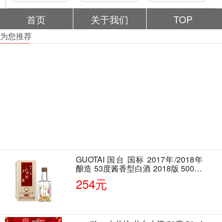
首页
关于我们
TOP
为您推荐
GUOTAI 国台 国标 2017年/2018年
酿造 53度酱香型白酒 2018版 500ml
单瓶装
254元