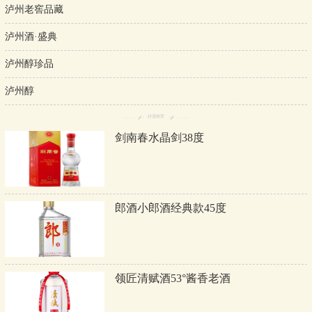
泸州老窖品藏
泸州酒·盛典
泸州醇珍品
泸州醇
好酒推荐
剑南春水晶剑38度
郎酒小郎酒经典款45度
领匠清赋酒53°酱香老酒