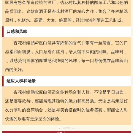
家具有悠久酿造传统的酒厂，杏花村以其独特的酿造工艺和出色的
品质闻名。这款白酒正是杏花村酒厂的精心之作，集合了多种精选
原料，包括水、高粱、大麦、豌豆等，经过精湛的酿造工艺制成。
口感和风味
杏花村鲲鹏42度白酒具有浓郁的香气并带有一丝清香。它的口
感柔和而细腻，入口顺滑而丝滑，给人留下深刻的回味。品味时，
可以感受到酒体的厚重感和独特的风味，每一口都仿佛在品味着山
西的美好。
适应人群和场景
杏花村鲲鹏42度白酒适合多种场合和人群。不论是平日自饮，
还是宴客款待，都能展现其独特的魅力和高品质。无论是与亲朋好
友分享时的喜庆场合，还是与美食搭配时的佳肴盛宴，都能让人对
饮酒的乐趣有更深层次的体验。
品牌介绍