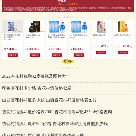
杏花村
XINGHUACUN
杏花村汾酒又称老白汾酒，是我国清香型白酒的典型代表，是我国八大名酒之一。杏花村酒具有清澈干净、清香纯正、绵甜味长特点，深受消费者的青睐。香烟
网杏花村酒栏目为大家整理介绍杏花村酒价格表图，更多酒类内容就上香烟网名酒资讯栏目!
杏花村相关产品
十五年陈酿淡雅杏花
杏井年份原浆20年
42°十五年陈酿淡雅杏
45°杏井年份原浆20年
杏花村鲲鹏42度
42度杏花村酒金质8
酒（浓香型）
45°475ml
花酒（浓香型）500ml
475ml
42°500ml
￥73
￥290
参考价格：
参考价格：
参考价格：
参考价格：
参考价格：
参考价格：
/瓶
/瓶
￥258.00
￥168.00
￥258.00
￥168.00
/瓶
/瓶
/瓶
/瓶
查看详情
查看详情
查看详情
查看详情
查看详情
查看详情
更多
相关推荐文章
2022杏花村鲲鹏42度价钱及图片大全
印象杏花村多少钱 杏花村酒价格42度
山西杏花村42度多少钱 山西杏花村42度价格表图片
杏花村福酒42度价格表2001 杏花村福酒42度475ml价格查询
杏花村福酒42度475ml价格 杏花村福酒42度清香型多少钱
杏花村优级42度价格 杏花村优级多少钱一瓶