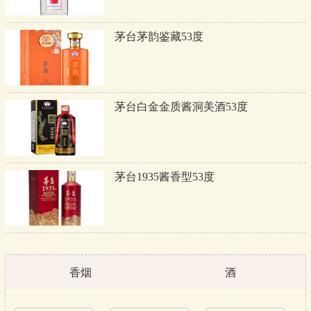
茅台茅韵鉴藏53度
茅台白金金质酱洞美酒53度
茅台1935酱香型53度
香烟
酒