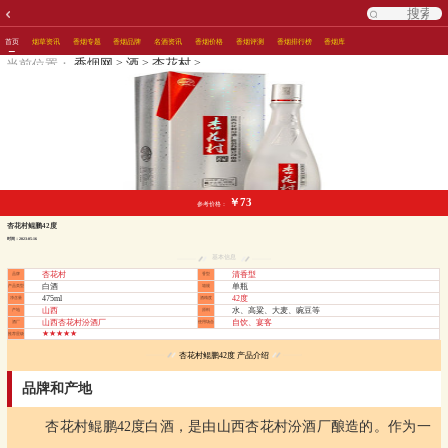
首页
烟草资讯
香烟专题
香烟品牌
名酒资讯
香烟价格
香烟评测
香烟排行榜
香烟库
>
>
>
香烟网
酒
杏花村
当前位置：
￥73
参考价格：
杏花村鲲鹏42度
时间：2023-05-16
基本信息
杏花村
清香型
品牌
香型
白酒
单瓶
产品类型
箱规
475ml
42度
净含量
酒精度
山西
水、高粱、大麦、豌豆等
产地
原料
山西杏花村汾酒厂
自饮、宴客
酒厂
使用场合
★★★★★
推荐星级
杏花村鲲鹏42度 产品介绍
品牌和产地
杏花村鲲鹏42度白酒，是由山西杏花村汾酒厂酿造的。作为一