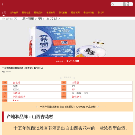
首页
烟草资讯
香烟专题
香烟品牌
名酒资讯
香烟价格
香烟评测
香烟排行榜
香烟库
>
>
>
香烟网
酒
杏花村
当前位置：
￥258.00
参考价格：
十五年陈酿淡雅杏花酒（浓香型）42°500ml
时间：2023-05-16
基本信息
杏花村
浓香型
品牌
香型
白酒
1*6
产品类型
箱规
500ML
42°
净含量
酒精度
山西省
水、高粱、大米
产地
原料
中国·山西杏
聚会,送礼
酒厂
使用场合
★★★
推荐星级
十五年陈酿淡雅杏花酒（浓香型）42°500ml 产品介绍
产地和品牌：山西杏花村
十五年陈酿淡雅杏花酒是出自山西杏花村的一款浓香型白酒。