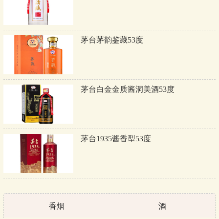
茅台茅韵鉴藏53度
茅台白金金质酱洞美酒53度
茅台1935酱香型53度
香烟
酒