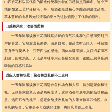
山西杏花村以其优良的酿造传统和独特的口感特点而闻名。这个产
地的酿酒工艺严谨精湛，每一瓶酒都经过精心陈酿达到最佳品质。
草木葱郁的山谷风光和清澈的泉水为这款酒提供了优质的原料。
口感和风味：浓郁而柔和
十五年陈酿淡雅杏花酒以其浓郁的香气和柔和的口感而受到用
户的喜爱。它散发出花果香、清新自然，在品尝时会给人一种宛如
置身于杏花丛中，芬芳四溢的感觉。酒体丰满圆润，入口绵柔而不
刺激，回味悠长。无论是单独享用还是搭配美食，都能让您享受到
独特的口感和风味。
适应人群和场景：聚会和送礼的不二选择
十五年陈酿淡雅杏花酒适合各种场合和人群，特别是聚会和送
礼。无论是家庭聚会还是商务宴请，这款酒都能展现您的品味和品
质。选用它作为礼品，必定会给接收礼物的人带来惊喜和愉悦。在
喜庆的场合，它更是不可或缺的佳酿，将给庆典锦上添花。