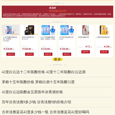
品牌介绍
杏花村
XINGHUACUN
杏花村汾酒又称老白汾酒，是我国清香型白酒的典型代表，是我国八大名酒之一。杏花村酒具有清澈干净、清香纯正、绵甜味长特点，深受消费者的青睐。香烟
网杏花村酒栏目为大家整理介绍杏花村酒价格表图，更多酒类内容就上香烟网名酒资讯栏目!
杏花村相关产品
十五年陈酿淡雅杏花
杏井年份原浆20年
42°十五年陈酿淡雅杏
45°杏井年份原浆20年
杏花村鲲鹏42度
42度杏花村酒金质8
酒（浓香型）
45°475ml
花酒（浓香型）500ml
475ml
42°500ml
￥73
￥290
参考价格：
参考价格：
参考价格：
参考价格：
参考价格：
参考价格：
/瓶
/瓶
￥258.00
￥168.00
￥258.00
￥168.00
/瓶
/瓶
/瓶
/瓶
查看详情
查看详情
查看详情
查看详情
查看详情
查看详情
更多
相关推荐文章
42度白云边十二年陈酿价格 42度十二年陈酿白云边酒
茅粮十五年陈酿价格 茅粮白酒十五年陈酿52度
42度白云边陈酿金五星陈年浓香酒价格
百年汾杏淡雅9多少钱 汾杏淡雅9的价格介绍
古井淡雅蓝花42度多少钱一瓶 古井淡雅蓝花42度好喝吗