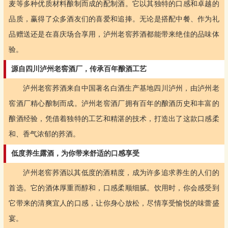
麦等多种优质材料酿制而成的配制酒。它以其独特的口感和卓越的
品质，赢得了众多酒友们的喜爱和追捧。无论是搭配中餐、作为礼
品赠送还是在喜庆场合享用，泸州老窖荞酒都能带来绝佳的品味体
验。
源自四川泸州老窖酒厂，传承百年酿酒工艺
泸州老窖荞酒来自中国著名白酒生产基地四川泸州，由泸州老
窖酒厂精心酿制而成。泸州老窖酒厂拥有百年的酿酒历史和丰富的
酿酒经验，凭借着独特的工艺和精湛的技术，打造出了这款口感柔
和、香气浓郁的荞酒。
低度养生露酒，为你带来舒适的口感享受
泸州老窖荞酒以其低度的酒精度，成为许多追求养生的人们的
首选。它的酒体厚重而醇和，口感柔顺细腻。饮用时，你会感受到
它带来的清爽宜人的口感，让你身心放松，尽情享受愉悦的味蕾盛
宴。