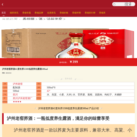
首页
烟草资讯
香烟专题
香烟品牌
名酒资讯
香烟价格
香烟评测
香烟排行榜
香烟库
>
>
>
香烟网
酒
泸州老窖
当前位置：
￥399
参考价格：
泸州老窖荞酒42度冬荞1500低度养生露酒500ml
时间：2023-05-16
基本信息
泸州老窖
品牌
香型
配制酒
500ml*6
产品类型
箱规
500ml
42°
净含量
酒精度
四川
水、高粱、小麦、大米) 水、苦荞麦、葛根、龙眼肉、枸杞子、木糖醇
产地
原料
四川泸州老窖酒厂
酒厂
使用场合
★★★★
推荐星级
泸州老窖荞酒42度冬荞1500低度养生露酒500ml 产品介绍
泸州老窖荞酒：一瓶低度养生露酒，满足你的味蕾享受
泸州老窖荞酒是一款以荞麦为主要原料，兼容大米、高粱、小