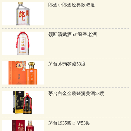
郎酒小郎酒经典款45度
领匠清赋酒53°酱香老酒
茅台茅韵鉴藏53度
茅台白金金质酱洞美酒53度
茅台1935酱香型53度