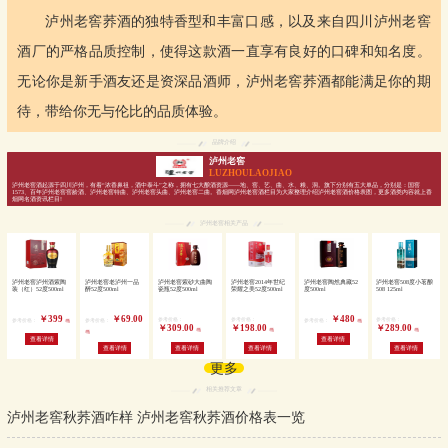
泸州老窖荞酒的独特香型和丰富口感，以及来自四川泸州老窖
酒厂的严格品质控制，使得这款酒一直享有良好的口碑和知名度。
无论你是新手酒友还是资深品酒师，泸州老窖荞酒都能满足你的期
待，带给你无与伦比的品质体验。
品牌介绍
泸州老窖
LUZHOULAOJIAO
泸州老窖酒起源于四川泸州，有着“浓香鼻祖，酒中泰斗”之称，拥有七大酿酒资源——地、窖、艺、曲、水、粮、洞。旗下分别有五大单品，分别是：国窖
1573、百年泸州老窖窖龄酒、泸州老窖特曲、泸州老窖头曲、泸州老窖二曲。香烟网泸州老窖酒栏目为大家整理介绍泸州老窖酒价格表图，更多酒类内容就上香
烟网名酒资讯栏目!
泸州老窖相关产品
泸州老窖泸州酒紫陶
泸州老窖老泸州一品
泸州老窖紫砂大曲陶
泸州老窖2014年世纪
泸州老窖陶然典藏52
泸州老窖508度小茗酿
装（红）52度500ml
醉52度500ml
瓷瓶52度500ml
荣耀之美52度500ml
度500ml
508 125ml
￥399
￥69.00
￥480
参考价格：
参考价格：
参考价格：
参考价格：
参考价格：
参考价格：
/瓶
/瓶
￥309.00
￥198.00
￥289.00
/瓶
/瓶
/瓶
/瓶
查看详情
查看详情
查看详情
查看详情
查看详情
查看详情
更多
相关推荐文章
泸州老窖秋荞酒咋样 泸州老窖秋荞酒价格表一览