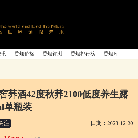
资讯
香烟价格
香烟评测
香烟排行榜
香烟库
窖荞酒42度秋荞2100低度养生露
ml单瓶装
关注
日期：2023-12-20