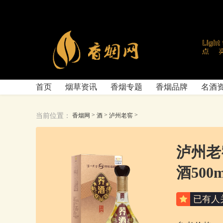
首页
烟草资讯
香烟专题
香烟品牌
名酒
>
>
>
当前位置：
香烟网
酒
泸州老窖
泸州老
酒500
已有
人