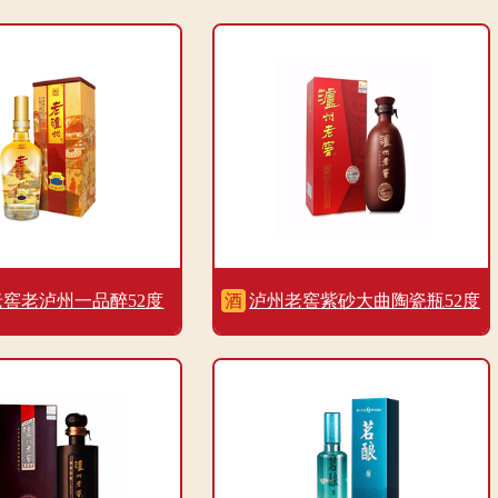
窖老泸州一品醉52度
酒
泸州老窖紫砂大曲陶瓷瓶52度
500ml
500ml