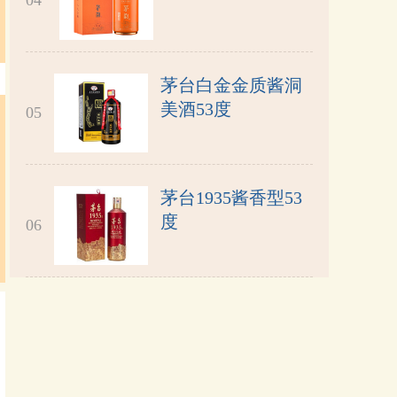
04
茅台白金金质酱洞
美酒53度
05
茅台1935酱香型53
度
06