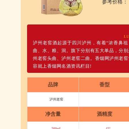
参考价格：
LU
泸州老窖酒起源于四川泸州，有着“浓香鼻祖
曲、水、粮、洞。旗下分别有五大单品，分别是
州老窖头曲、泸州老窖二曲。香烟网泸州老窖
容就上香烟网名酒资讯栏目!
品牌
香型
泸州老窖
净含量
酒精度
500mL
42°