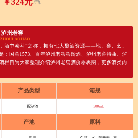
￥324元
/瓶
泸州老窖
ZHOULAOJIAO
，酒中泰斗”之称，拥有七大酿酒资源——地、窖、艺、
：国窖1573、百年泸州老窖窖龄酒、泸州老窖特曲、泸
酒栏目为大家整理介绍泸州老窖酒价格表图，更多酒类内
产品类型
箱规
配制酒
500mL
产地
原料
四川
白酒、水、苦荞麦、葛