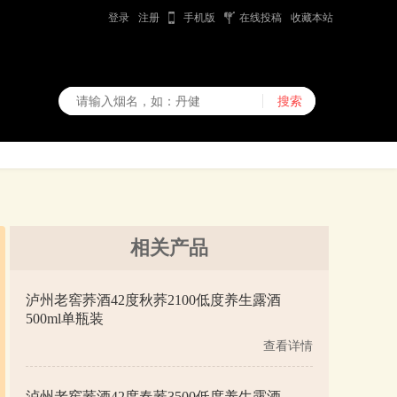
登录
注册
手机版
在线投稿
收藏本站
相关产品
泸州老窖荞酒42度秋荞2100低度养生露酒
500ml单瓶装
查看详情
泸州老窖荞酒42度春荞3500低度养生露酒