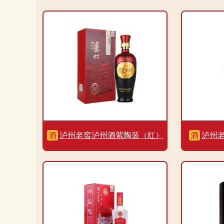
酒
泸州老窖泸州酒紫陶装（红）
酒
泸州老
52度500ml