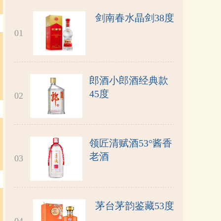
剑南春水晶剑38度
01
郎酒小郎酒经典款
45度
02
领匠清赋酒53°酱香
老酒
03
茅台茅韵鉴藏53度