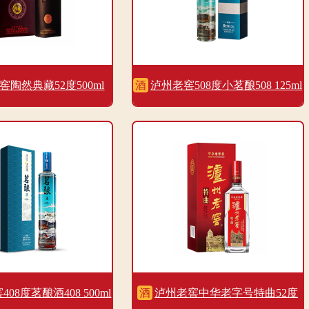
窖陶然典藏52度500ml
酒
泸州老窖508度小茗酿508 125ml
08度茗酿酒408 500ml
酒
泸州老窖中华老字号特曲52度