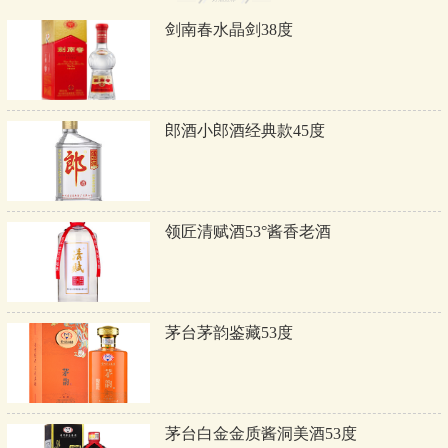
剑南春水晶剑38度
郎酒小郎酒经典款45度
领匠清赋酒53°酱香老酒
茅台茅韵鉴藏53度
茅台白金金质酱洞美酒53度