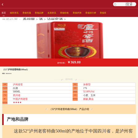
首页
烟草资讯
香烟专题
香烟品牌
名酒资讯
香烟价格
香烟评测
香烟排行榜
香烟库
>
>
>
香烟网
酒
泸州窖酒
当前位置：
￥369.00
参考价格：
（52°泸州老窖特曲500ml）
时间：2023-05-16
基本信息
泸州老窖
浓香型
品牌
香型
白酒
1*6
产品类型
箱规
500ML
52.00%Vol
净含量
酒精度
四川省
小麦、玉米
产地
原料
中国泸州老窖
婚宴,聚会
酒厂
使用场合
★★★★
推荐星级
（52°泸州老窖特曲500ml） 产品介绍
产地和品牌
这款52°泸州老窖特曲500ml的产地位于中国四川省，是泸州窖