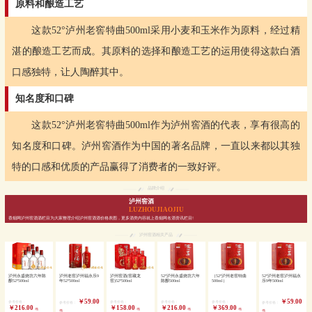
原料和酿造工艺
这款52°泸州老窖特曲500ml采用小麦和玉米作为原料，经过精
湛的酿造工艺而成。其原料的选择和酿造工艺的运用使得这款白酒
口感独特，让人陶醉其中。
知名度和口碑
这款52°泸州老窖特曲500ml作为泸州窖酒的代表，享有很高的
知名度和口碑。泸州窖酒作为中国的著名品牌，一直以来都以其独
特的口感和优质的产品赢得了消费者的一致好评。
品牌介绍
泸州窖酒
LUZHOUJIAOJIU
香烟网泸州窖酒酒栏目为大家整理介绍泸州窖酒酒价格表图，更多酒类内容就上香烟网名酒资讯栏目!
泸州窖酒相关产品
泸州永盛烧坊六年陈
泸州老窖泸州福永乐9
泸州窖酒(窖藏龙
52°泸州永盛烧坊六年
（52°泸州老窖特曲
52°泸州老窖泸州福永
酿52°500ml
年52°500ml
窖)52°500ml
陈酿500ml
500ml）
乐9年500ml
￥59.00
￥59.00
参考价格：
参考价格：
参考价格：
参考价格：
参考价格：
参考价格：
￥216.00
￥158.00
￥216.00
￥369.00
/瓶
/瓶
/瓶
/瓶
/瓶
/瓶