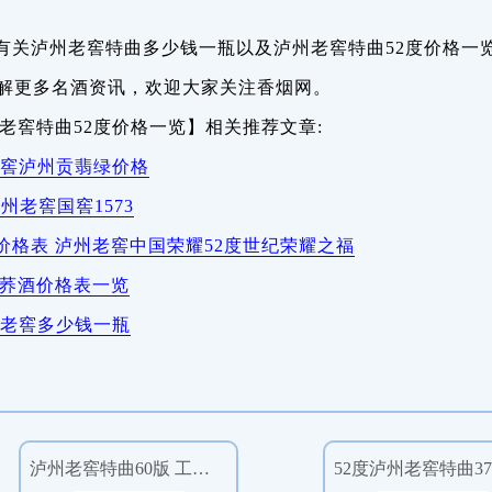
有关泸州老窖特曲多少钱一瓶以及泸州老窖特曲52度价格一
解更多名酒资讯，欢迎大家关注香烟网。
老窖特曲52度价格一览】相关推荐文章:
老窖泸州贡翡绿价格
州老窖国窖1573
格表 泸州老窖中国荣耀52度世纪荣耀之福
秋荞酒价格表一览
州老窖多少钱一瓶
泸州老窖特曲60版 工农牌 52度 500mL单瓶