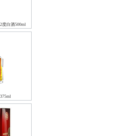
度白酒500ml
75ml