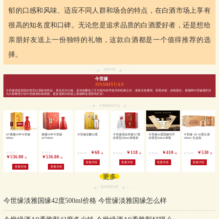
郁的口感和风味、适应不同人群和场合的特点，在白酒市场上享有
很高的知名度和口碑。无论您是追求品质的白酒爱好者，还是想给
亲朋好友送上一份独特的礼物，这款白酒都是一个值得推荐的选
择。
品牌介绍
今世缘
JINSHIYUAN
今世缘酒是我国浓香型白酒标准样品，原名高沟大曲。是传统酿造工艺与现代科学技术的经典之作。酒体无色透明、窖香浓郁、余味悠长。香烟网今世缘酒栏目
为大家整理介绍今世缘酒价格表图，更多酒类内容就上香烟网名酒资讯栏目!
今世缘相关产品
42°典藏10年今世缘
典藏10年今世缘
今世缘珍酿42度
今世缘酒业祥缘52°度
今世缘42度国缘对开
今世缘 A9 42度白酒
500ml
42°500ml
浓香型500ml单瓶装
浓香型500ml单瓶
500ml 礼盒装
￥68
￥118
￥410
￥530
参考价格：
参考价格：
参考价格：
参考价格：
参考价格：
参考价格：
/瓶
/瓶
/瓶
/瓶
￥536.00
￥536.00
/瓶
/瓶
查看详情
查看详情
查看详情
查看详情
查看详情
查看详情
更多
相关推荐文章
今世缘淡雅国缘42度500ml价格 今世缘淡雅国缘怎么样