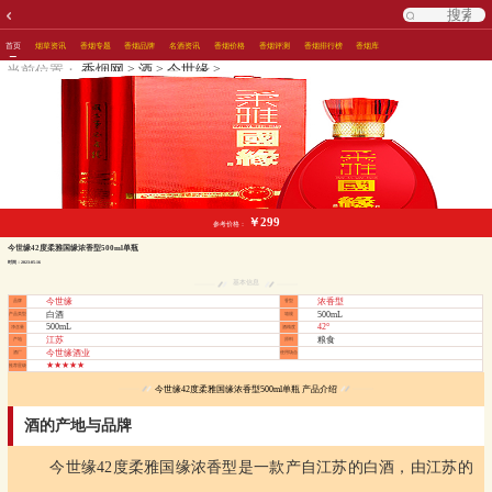
首页
烟草资讯
香烟专题
香烟品牌
名酒资讯
香烟价格
香烟评测
香烟排行榜
香烟库
>
>
>
香烟网
酒
今世缘
当前位置：
￥299
参考价格：
今世缘42度柔雅国缘浓香型500ml单瓶
时间：2023-05-16
基本信息
今世缘
浓香型
品牌
香型
白酒
500mL
产品类型
箱规
500mL
42°
净含量
酒精度
江苏
粮食
产地
原料
今世缘酒业
酒厂
使用场合
★★★★★
推荐星级
今世缘42度柔雅国缘浓香型500ml单瓶 产品介绍
酒的产地与品牌
今世缘42度柔雅国缘浓香型是一款产自江苏的白酒，由江苏的