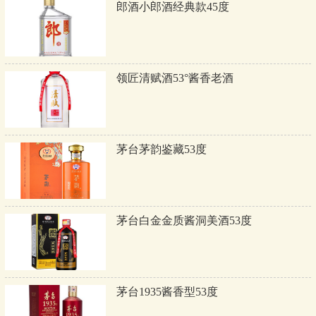
郎酒小郎酒经典款45度
领匠清赋酒53°酱香老酒
茅台茅韵鉴藏53度
茅台白金金质酱洞美酒53度
茅台1935酱香型53度