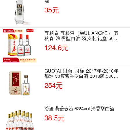
酒
35元
五粮春 五粮液（WULIANGYE） 五
粮春 浓香型白酒 双支装礼盒 50度
500ml*2瓶 含酒具
124.6元
GUOTAI 国台 国标 2017年/2018年
酿造 53度酱香型白酒 2018版 500ml
单瓶装
254元
汾酒 黄盖玻汾 53%vol 清香型白酒
38.5元