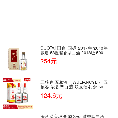
GUOTAI 国台 国标 2017年/2018年
酿造 53度酱香型白酒 2018版 500ml
单瓶装
254元
五粮春 五粮液（WULIANGYE） 五
粮春 浓香型白酒 双支装礼盒 50度
500ml*2瓶 含酒具
124.6元
汾酒 黄盖玻汾 53%vol 清香型白酒