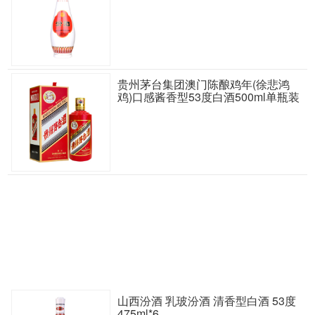
贵州茅台集团澳门陈酿鸡年(徐悲鸿
鸡)口感酱香型53度白酒500ml单瓶装
山西汾酒 乳玻汾酒 清香型白酒 53度
475ml*6