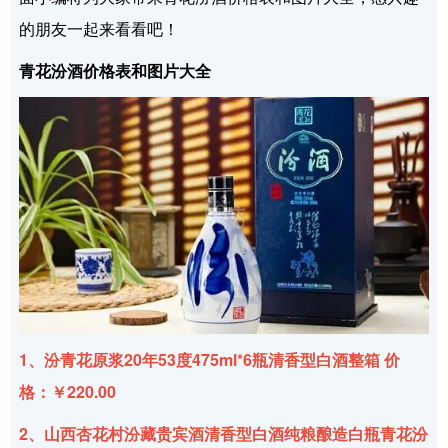
的朋友一起来看看吧！
青花汾酒价格表和图片大全
1、汾青花原浆20年53度475ml*6瓶清香型白酒整箱 价
格：￥220.00
2、山西杏花村汾藏贵宾酒清香型白酒纯粮酿造白瓶青花汾