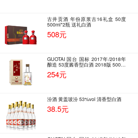
古井贡酒 年份原浆古16礼盒 50度
500ml*2瓶 送礼白酒
508元
GUOTAI 国台 国标 2017年/2018年
酿造 53度酱香型白酒 2018版 500ml
单瓶装
254元
汾酒 黄盖玻汾 53%vol 清香型白酒
38.5元