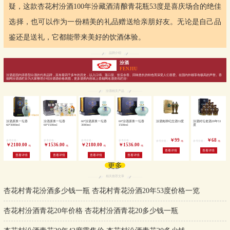
疑，这款杏花村汾酒100年汾藏酒清酿青花瓶53度是喜庆场合的绝佳
选择，也可以作为一份精美的礼品赠送给亲朋好友。无论是自己品
鉴还是送礼，它都能带来美好的饮酒体验。
品牌介绍
汾酒
FENJIU
汾酒是国内清香型白酒的代表品牌，其有着四千多年的历史，以入口绵、落口甜、饮后余香、回味悠长的特色而深受人们喜爱。在国内外都享有极高的声誉。香
烟网汾酒酒栏目为大家整理介绍汾酒酒价格表图，更多酒类内容就上香烟网名酒资讯栏目!
汾酒相关产品
汾酒原浆一坛香
汾酒原浆一坛香
60°汾酒原浆一坛香
60°汾酒原浆一坛香
汾酒炮弹纪念酒53度
汾酒封坛老酒20年53
60°3000ml
60°1500ml
3000ml
1500ml
度
￥99
￥68
参考价格：
参考价格：
参考价格：
参考价格：
参考价格：
参考价格：
/瓶
/瓶
￥2180.00
￥1536.00
￥2180.00
￥1536.00
/瓶
/瓶
/瓶
/瓶
查看详情
查看详情
查看详情
查看详情
查看详情
查看详情
更多
相关推荐文章
杏花村青花汾酒多少钱一瓶 杏花村青花汾酒20年53度价格一览
杏花村汾酒青花20年价格 杏花村汾酒青花20多少钱一瓶