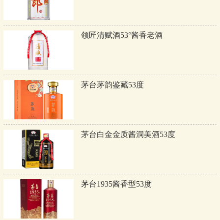
领匠清赋酒53°酱香老酒
茅台茅韵鉴藏53度
茅台白金金质酱洞美酒53度
茅台1935酱香型53度