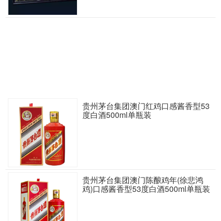
贵州茅台集团澳门红鸡口感酱香型53
度白酒500ml单瓶装
贵州茅台集团澳门陈酿鸡年(徐悲鸿
鸡)口感酱香型53度白酒500ml单瓶装