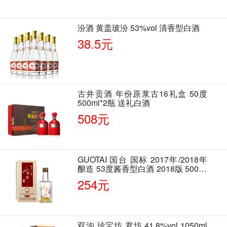
汾酒 黄盖玻汾 53%vol 清香型白酒
38.5元
古井贡酒 年份原浆古16礼盒 50度
500ml*2瓶 送礼白酒
508元
GUOTAI 国台 国标 2017年/2018年
酿造 53度酱香型白酒 2018版 500ml
单瓶装
254元
双沟 珍宝坊 君坊 41.8%vol 1050ml