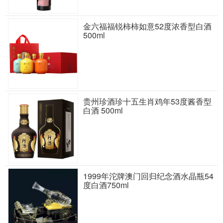
金六福福锐柿柿如意52度浓香型白酒
500ml
贵州珍酒珍十五生肖鸡年53度酱香型
白酒 500ml
1999年沱牌澳门回归纪念酒水晶瓶54
度白酒750ml