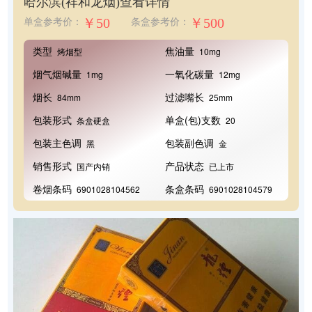
哈尔滨(祥和龙烟)
查看详情
￥50
￥500
单盒参考价：
条盒参考价：
类型
焦油量
烤烟型
10mg
烟气烟碱量
一氧化碳量
1mg
12mg
烟长
过滤嘴长
84mm
25mm
包装形式
单盒(包)支数
条盒硬盒
20
包装主色调
包装副色调
黑
金
销售形式
产品状态
国产内销
已上市
卷烟条码
条盒条码
6901028104562
6901028104579