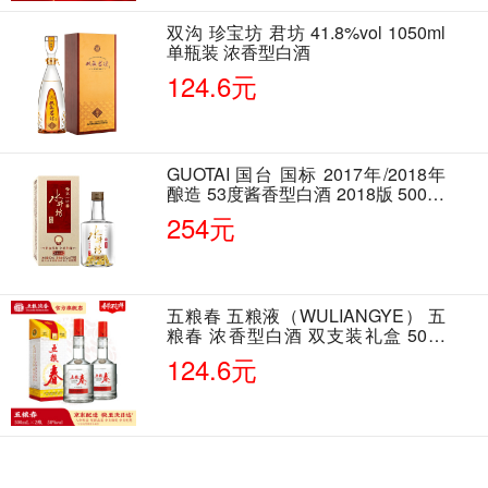
双沟 珍宝坊 君坊 41.8%vol 1050ml
单瓶装 浓香型白酒
124.6元
GUOTAI 国台 国标 2017年/2018年
酿造 53度酱香型白酒 2018版 500ml
单瓶装
254元
五粮春 五粮液（WULIANGYE） 五
粮春 浓香型白酒 双支装礼盒 50度
500ml*2瓶 含酒具
124.6元