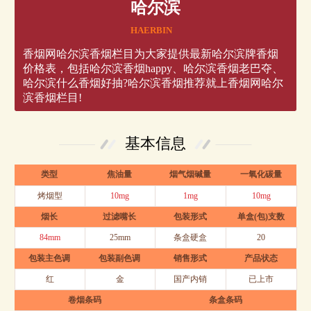
哈尔滨
HAERBIN
香烟网哈尔滨香烟栏目为大家提供最新哈尔滨牌香烟
价格表，包括哈尔滨香烟happy、哈尔滨香烟老巴夺、
哈尔滨什么香烟好抽?哈尔滨香烟推荐就上香烟网哈尔
滨香烟栏目!
基本信息
类型
焦油量
烟气烟碱量
一氧化碳量
烤烟型
10mg
1mg
10mg
烟长
过滤嘴长
包装形式
单盒(包)支数
84mm
25mm
条盒硬盒
20
包装主色调
包装副色调
销售形式
产品状态
红
金
国产内销
已上市
卷烟条码
条盒条码