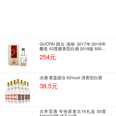
GUOTAI 国台 国标 2017年/2018年
酿造 53度酱香型白酒 2018版 500ml
单瓶装
254元
汾酒 黄盖玻汾 53%vol 清香型白酒
38.5元
古井贡酒 年份原浆古16礼盒 50度
500ml*2瓶 送礼白酒