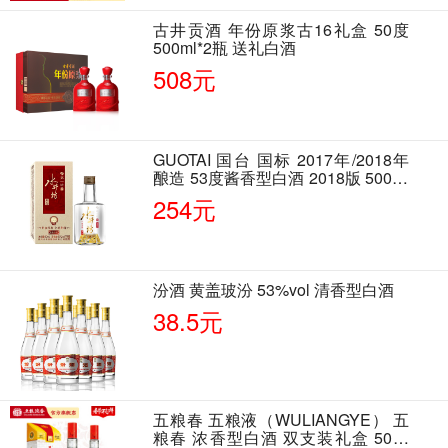
古井贡酒 年份原浆古16礼盒 50度
500ml*2瓶 送礼白酒
508元
GUOTAI 国台 国标 2017年/2018年
酿造 53度酱香型白酒 2018版 500ml
单瓶装
254元
汾酒 黄盖玻汾 53%vol 清香型白酒
38.5元
五粮春 五粮液（WULIANGYE） 五
粮春 浓香型白酒 双支装礼盒 50度