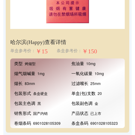
哈尔滨(Happy)
查看详情
￥15
￥150
单盒参考价：
条盒参考价：
类型
焦油量
烤烟型
10mg
烟气烟碱量
一氧化碳量
1mg
10mg
烟长
过滤嘴长
83mm
25mm
包装形式
单盒(包)支数
条盒硬盒
20
包装主色调
包装副色调
黑
金
销售形式
产品状态
国产内销
已上市
卷烟条码
条盒条码
6901028105309
6901028105323