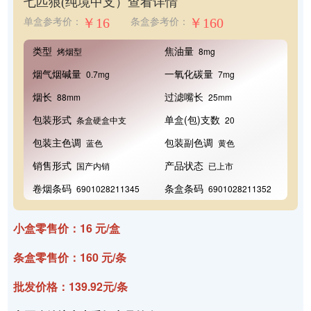
七匹狼(纯境中支）
查看详情
￥16
￥160
单盒参考价：
条盒参考价：
类型
焦油量
烤烟型
8mg
烟气烟碱量
一氧化碳量
0.7mg
7mg
烟长
过滤嘴长
88mm
25mm
包装形式
单盒(包)支数
条盒硬盒中支
20
包装主色调
包装副色调
蓝色
黄色
销售形式
产品状态
国产内销
已上市
卷烟条码
条盒条码
6901028211345
6901028211352
小盒零售价：16 元/盒
条盒零售价：160 元/条
批发价格：139.92元/条