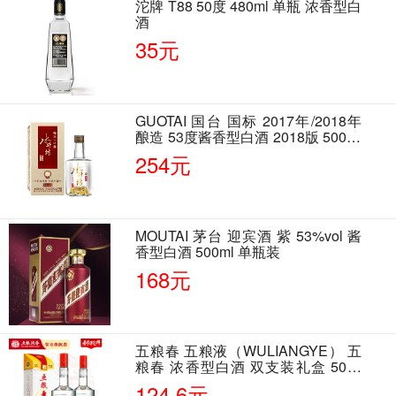
沱牌 T88 50度 480ml 单瓶 浓香型白
酒
35元
GUOTAI 国台 国标 2017年/2018年
酿造 53度酱香型白酒 2018版 500ml
单瓶装
254元
MOUTAI 茅台 迎宾酒 紫 53%vol 酱
香型白酒 500ml 单瓶装
168元
五粮春 五粮液（WULIANGYE） 五
粮春 浓香型白酒 双支装礼盒 50度
500ml*2瓶 含酒具
124.6元